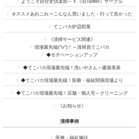
ようこそ自分史倶楽部～Ｘ（旧Twitter）サークル
オススメあれこれ⇒こんなん買いました・行って良かった
てこパカ炉辺部屋
《清掃サービス関連》
現場最先端(^o^)！～清掃員てこパカ
◆モチベーションアップ
◆てこパカ現場最先端！洗いやさん～建築美装
◆てこパカ現場最先端！医療・福祉関係現場より
◆てこパカ現場最先端！店舗・個人宅～クリーニング
《お知らせ》
清掃事例
医療・福祉施設