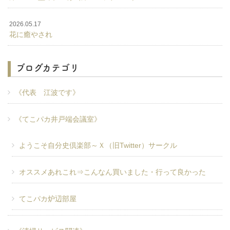
2026.05.17
花に癒やされ
ブログカテゴリ
《代表 江波です》
《てこパカ井戸端会議室》
ようこそ自分史倶楽部～Ｘ（旧Twitter）サークル
オススメあれこれ⇒こんなん買いました・行って良かった
てこパカ炉辺部屋