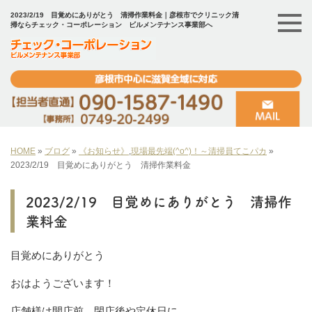
2023/2/19 目覚めにありがとう 清掃作業料金｜彦根市でクリニック清
掃ならチェック・コーポレーション ビルメンテナンス事業部へ
HOME
»
ブログ
»
《お知らせ》
,
現場最先端(^o^)！～清掃員てこパカ
»
2023/2/19 目覚めにありがとう 清掃作業料金
2023/2/19 目覚めにありがとう 清掃作
業料金
目覚めにありがとう
おはようございます！
店舗様は開店前、閉店後や定休日に