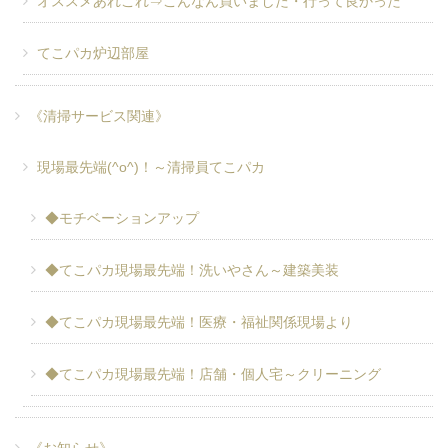
オススメあれこれ⇒こんなん買いました・行って良かった
てこパカ炉辺部屋
《清掃サービス関連》
現場最先端(^o^)！～清掃員てこパカ
◆モチベーションアップ
◆てこパカ現場最先端！洗いやさん～建築美装
◆てこパカ現場最先端！医療・福祉関係現場より
◆てこパカ現場最先端！店舗・個人宅～クリーニング