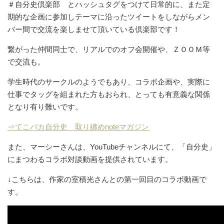
＃自分史倶楽部 とハッシュタグをつけて日常的に、また定
期的な企画に参加しテーマに沿ったツイートをしながらメン
バー間で交流を楽しませて頂いている倶楽部です！
繋がった仲間同士で、リアルでのオフ会開催や、ＺＯＯＭ等
で交流も。
学生時代のサークルのようでもあり、コラボ企画や、実際に
仕事でタッグを組まれた方もおられ、とっても有意義な関係
となり有り難いです。
⇒てこパカ自分史 取り纏めnoteマガジン
また、マーシーさんは、YouTubeチャンネルにて、「自分史」
にまつわるコラボ対談動画を提供されています。
↓こちらは、作家の室積光さんとの第一回目のコラボ動画で
す。