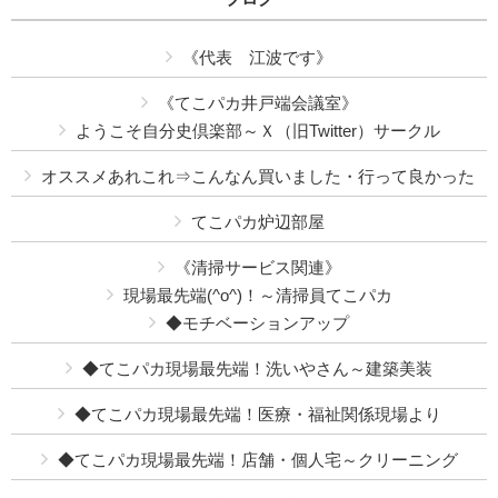
《代表 江波です》
《てこパカ井戸端会議室》
ようこそ自分史倶楽部～Ｘ（旧Twitter）サークル
オススメあれこれ⇒こんなん買いました・行って良かった
てこパカ炉辺部屋
《清掃サービス関連》
現場最先端(^o^)！～清掃員てこパカ
◆モチベーションアップ
◆てこパカ現場最先端！洗いやさん～建築美装
◆てこパカ現場最先端！医療・福祉関係現場より
◆てこパカ現場最先端！店舗・個人宅～クリーニング