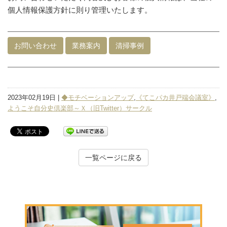
個人情報保護方針に則り管理いたします。
お問い合わせ
業務案内
清掃事例
2023年02月19日 |
◆モチベーションアップ
,
《てこパカ井戸端会議室》
,
ようこそ自分史倶楽部～Ｘ（旧Twitter）サークル
一覧ページに戻る