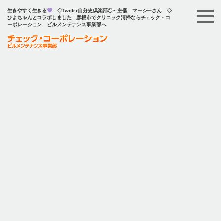
生きやすく生きる
◇Twitter自分史倶楽部①～主催 マーシーさん ◇
ひよちゃんとコラボしました｜彦根市でクリニック清掃ならチェック・コ
ーポレーション ビルメンテナンス事業部へ