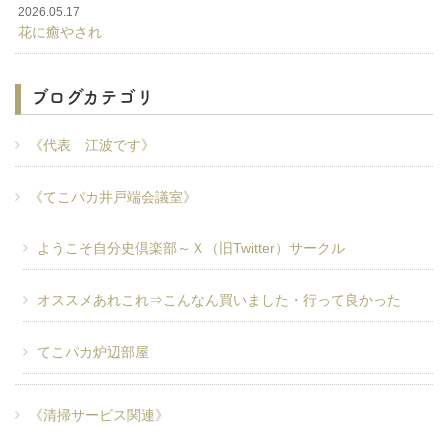
2026.05.17
花に癒やされ
ブログカテゴリ
《代表 江波です》
《てこパカ井戸端会議室》
ようこそ自分史倶楽部～Ｘ（旧Twitter）サークル
オススメあれこれ⇒こんなん買いました・行って良かった
てこパカ炉辺部屋
《清掃サービス関連》