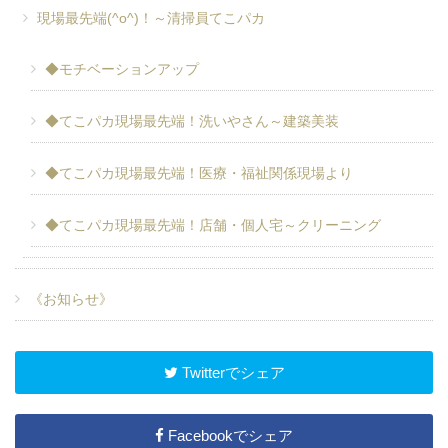
現場最先端(^o^)！～清掃員てこパカ
◆モチベーションアップ
◆てこパカ現場最先端！洗いやさん～建築美装
◆てこパカ現場最先端！医療・福祉関係現場より
◆てこパカ現場最先端！店舗・個人宅～クリーニング
《お知らせ》
Twitterでシェア
Facebookでシェア