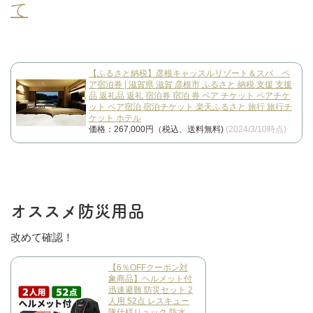
て
【ふるさと納税】彦根キャッスルリゾート＆スパ ペ
ア宿泊券 | 滋賀県 滋賀 彦根市 ふるさと 納税 支援 支援
品 返礼品 返礼 宿泊券 宿泊 券 ペア チケット ペアチケ
ット ペア宿泊 宿泊チケット 楽天ふるさと 旅行 旅行チ
ケット ホテル
価格：267,000円（税込、送料無料)
(2024/3/10時点)
オススメ防災用品
改めて確認！
【6％OFFクーポン対
象商品】ヘルメット付
迅速避難 防災セット 2
人用 52点 レスキュー
隊仕様リュック 防水