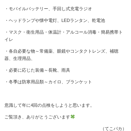
・モバイルバッテリー、手回し式充電ラジオ
・ヘッドランプや懐中電灯、LEDランタン、乾電池
・マスク・衛生用品・体温計・アルコール消毒・簡易携帯ト
イレ
・各自必要な物～常備薬、眼鏡やコンタクトレンズ、補聴
器、生理用品、
・必要に応じた装備～長靴、雨具
・冬季は防寒用品類～カイロ、ブランケット
意識して年に4回の点検をしようと思います。
ご覧頂き、ありがとうございます
（てこパカ）