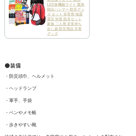
LED多機能ライト 緊急
脱出ハンマー 防災グッ
ズ セット 非常用 地震
震災 対策 防災セット
家族 二人用 非常持ち
出し袋 防災用品 災害
グッズ
●装備
・防災頭巾、ヘルメット
・ヘッドランプ
・軍手、手袋
・ペンやメモ帳
・歩きやすい靴