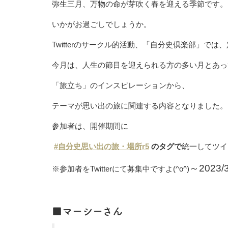
弥生三月、万物の命が芽吹く春を迎える季節です。
いかがお過ごしでしょうか。
Twitterのサークル的活動、「自分史倶楽部」で
今月は、人生の節目を迎えられる方の多い月とあっ
「旅立ち」のインスピレーションから、
テーマが思い出の旅に関連する内容となりました。
参加者は、開催期間に
#自分史思い出の旅・場所r5
のタグで
統一してツイ
～2023/3
※参加者をTwitterにて募集中ですよ(^o^)
■マーシーさん