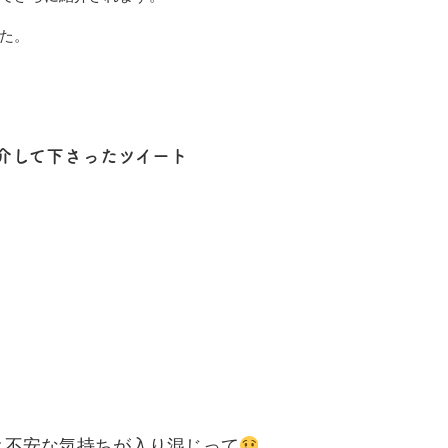
た。
介して下さったツイート
と不安な気持ちが入り混じって