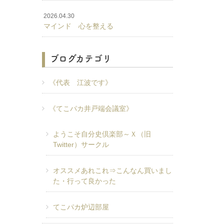
2026.04.30
マインド 心を整える
ブログカテゴリ
《代表 江波です》
《てこパカ井戸端会議室》
ようこそ自分史倶楽部～Ｘ（旧
Twitter）サークル
オススメあれこれ⇒こんなん買いまし
た・行って良かった
てこパカ炉辺部屋