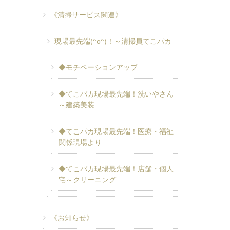
《清掃サービス関連》
現場最先端(^o^)！～清掃員てこパカ
◆モチベーションアップ
◆てこパカ現場最先端！洗いやさん
～建築美装
◆てこパカ現場最先端！医療・福祉
関係現場より
◆てこパカ現場最先端！店舗・個人
宅～クリーニング
《お知らせ》