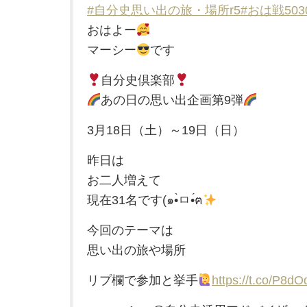
#自分史思い出の旅・場所r5
#おは戦503
おはよー
マーシー
です
自分史倶楽部
あの日の思い出企画第9弾
3月18日（土）～19日（日）
昨日は
お二人増えて
現在31名です(๑•̀ㅁ•́ฅ
今回のテーマは
思い出の旅や場所
リプ欄で参加と挙手
https://t.co/P8dO