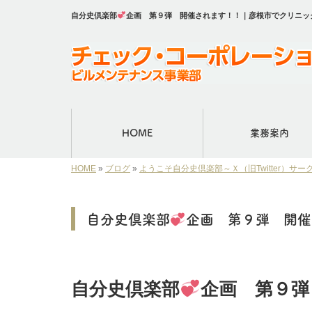
自分史倶楽部
企画 第９弾 開催されます！！｜彦根市でクリニッ
HOME
業務案内
HOME
»
ブログ
»
ようこそ自分史倶楽部～Ｘ（旧Twitter）サー
自分史倶楽部
企画 第９弾 開催
自分史倶楽部
企画 第９弾