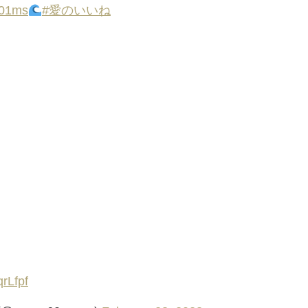
01ms
#愛のいいね
qrLfpf