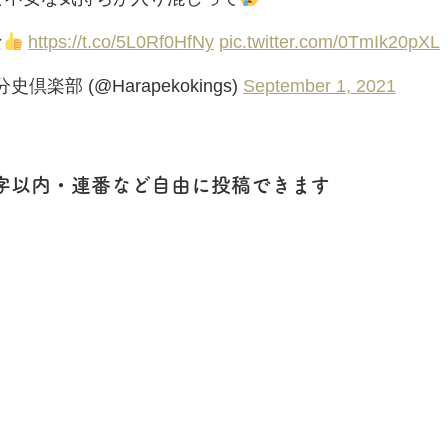
な
https://t.co/5L0Rf0HfNy
pic.twitter.com/0TmIk20pXL
楽部 (@Harapekokings)
September 1, 2021
字以内・連番など自由に投稿できます