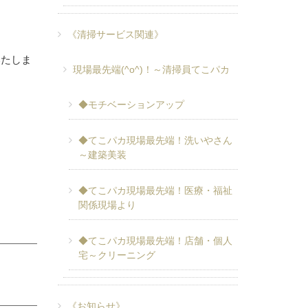
《清掃サービス関連》
いたしま
現場最先端(^o^)！～清掃員てこパカ
◆モチベーションアップ
◆てこパカ現場最先端！洗いやさん
～建築美装
◆てこパカ現場最先端！医療・福祉
関係現場より
◆てこパカ現場最先端！店舗・個人
宅～クリーニング
《お知らせ》