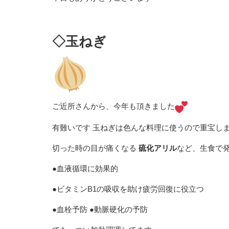
◇玉ねぎ
ご近所さんから、今年も頂きました
有難いです 玉ねぎは色んな料理に使うので重宝し
切った時の目が痛くなる
硫化アリル
など、生食で
●血液循環に効果的
●ビタミンB1の吸収を助け疲労回復に役立つ
●血栓予防
●
動脈硬化の予防