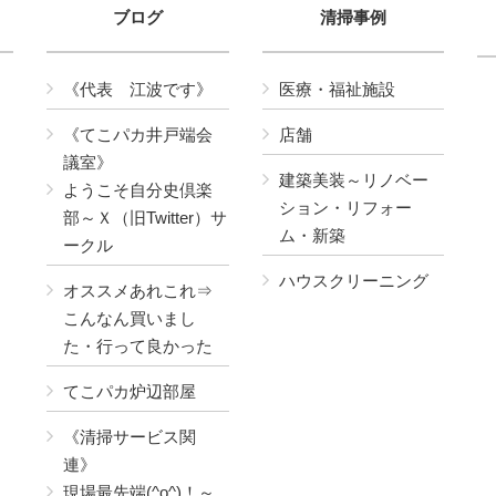
ブログ
清掃事例
《代表 江波です》
医療・福祉施設
《てこパカ井戸端会
店舗
議室》
建築美装～リノベー
ようこそ自分史倶楽
ション・リフォー
部～Ｘ（旧Twitter）サ
ム・新築
ークル
ハウスクリーニング
オススメあれこれ⇒
こんなん買いまし
た・行って良かった
てこパカ炉辺部屋
《清掃サービス関
連》
現場最先端(^o^)！～