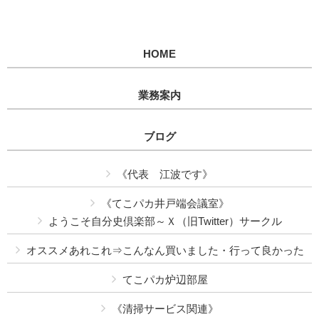
HOME
業務案内
ブログ
《代表 江波です》
《てこパカ井戸端会議室》
ようこそ自分史倶楽部～Ｘ（旧Twitter）サークル
オススメあれこれ⇒こんなん買いました・行って良かった
てこパカ炉辺部屋
《清掃サービス関連》