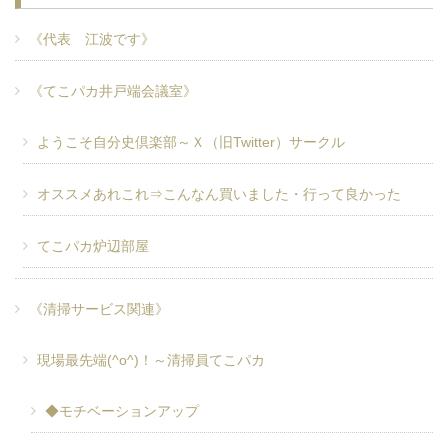
《代表 江波です》
《てこパカ井戸端会議室》
ようこそ自分史倶楽部～Ｘ（旧Twitter）サークル
オススメあれこれ⇒こんなん買いました・行って良かった
てこパカ炉辺部屋
《清掃サービス関連》
現場最先端(^o^)！～清掃員てこパカ
◆モチベーションアップ