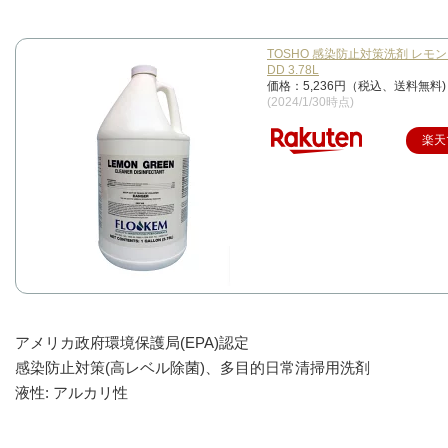
TOSHO 感染防止対策洗剤 レモ
DD 3.78L
価格：5,236円（税込、送料無料)
(2024/1/30時点)
楽天
アメリカ政府環境保護局(EPA)認定
感染防止対策(高レベル除菌)、多目的日常清掃用洗剤
液性: アルカリ性