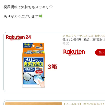
視界明瞭で気持ちもスッキリ♡
ありがとうございます
メガネクリーナふきふき(40包*3
価格：1,694円（税込、送料別)
(
時点)
楽天
【メール便ok】形状記憶眼鏡拭き pet