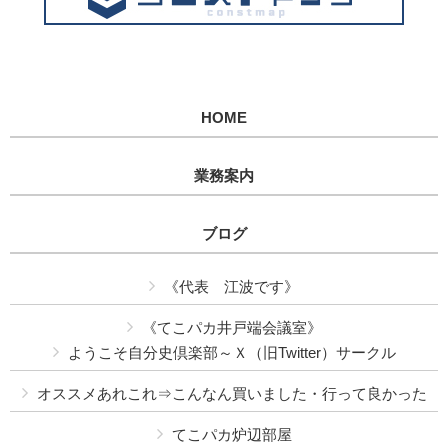
HOME
業務案内
ブログ
《代表 江波です》
《てこパカ井戸端会議室》
ようこそ自分史倶楽部～Ｘ（旧Twitter）サークル
オススメあれこれ⇒こんなん買いました・行って良かった
てこパカ炉辺部屋