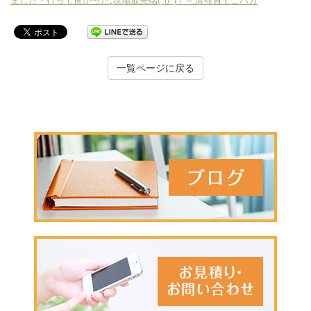
ました・行って良かった
,
現場最先端(^o^)！～清掃員てこパカ
一覧ページに戻る