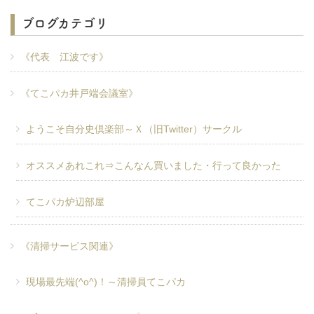
ブログカテゴリ
《代表 江波です》
《てこパカ井戸端会議室》
ようこそ自分史倶楽部～Ｘ（旧Twitter）サークル
オススメあれこれ⇒こんなん買いました・行って良かった
てこパカ炉辺部屋
《清掃サービス関連》
現場最先端(^o^)！～清掃員てこパカ