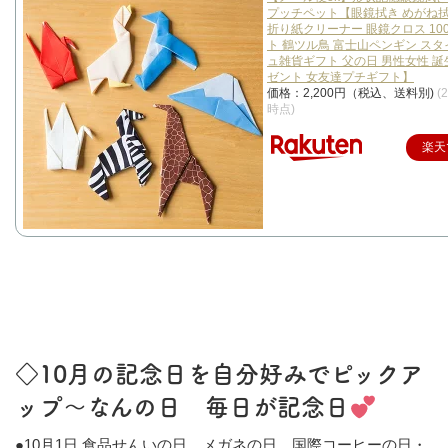
プッチペット【眼鏡拭き めがね拭
折り紙クリーナー 眼鏡クロス 10
ト 鶴ツル鳥 富士山ペンギン ス
ュ雑貨ギフト 父の日 男性女性 
ゼント 女友達プチギフト】
価格：2,200円（税込、送料別)
(
時点)
楽天
◇10月の記念日を自分好みでピックア
ップ～なんの日 毎日が記念日
●10月1日 食品せんいの日、メガネの日、国際コーヒーの日・