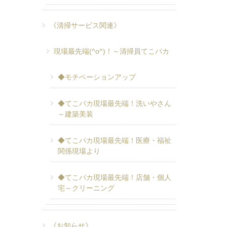
《清掃サービス関連》
現場最先端(^o^)！～清掃員てこパカ
◆モチベーションアップ
◆てこパカ現場最先端！洗いやさん
～建築美装
◆てこパカ現場最先端！医療・福祉
関係現場より
◆てこパカ現場最先端！店舗・個人
宅～クリーニング
《お知らせ》