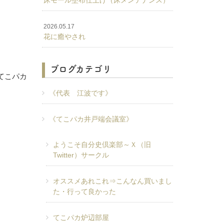
床モール塗布仕上げ（床メンテナンス）
2026.05.17
花に癒やされ
ブログカテゴリ
てこパカ
《代表 江波です》
《てこパカ井戸端会議室》
ようこそ自分史倶楽部～Ｘ（旧
Twitter）サークル
オススメあれこれ⇒こんなん買いまし
た・行って良かった
てこパカ炉辺部屋