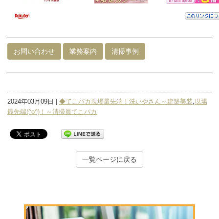
お問い合わせ
業務案内
清掃事例
2024年03月09日 |
◆てこパカ現場最先端！洗いやさん～建築美装
,
現場
最先端(^o^)！～清掃員てこパカ
一覧ページに戻る