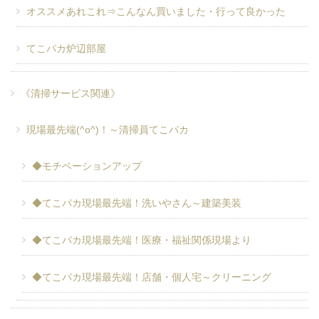
オススメあれこれ⇒こんなん買いました・行って良かった
てこパカ炉辺部屋
《清掃サービス関連》
現場最先端(^o^)！～清掃員てこパカ
◆モチベーションアップ
◆てこパカ現場最先端！洗いやさん～建築美装
◆てこパカ現場最先端！医療・福祉関係現場より
◆てこパカ現場最先端！店舗・個人宅～クリーニング