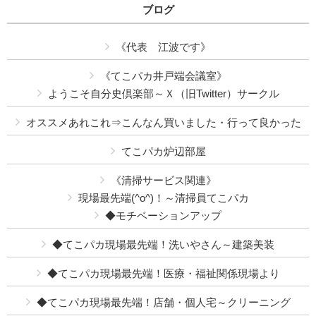
ブログ
《代表 江波です》
《てこパカ井戸端会議室》
ようこそ自分史倶楽部～Ｘ（旧Twitter）サークル
オススメあれこれ⇒こんなん買いました・行って良かった
てこパカ炉辺部屋
《清掃サービス関連》
現場最先端(^o^)！～清掃員てこパカ
◆モチベーションアップ
◆てこパカ現場最先端！洗いやさん～建築美装
◆てこパカ現場最先端！医療・福祉関係現場より
◆てこパカ現場最先端！店舗・個人宅～クリーニング