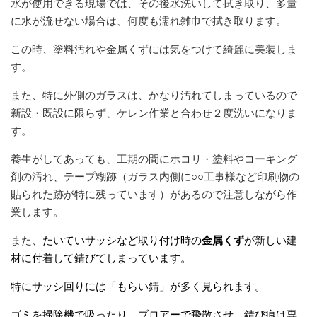
水が使用できる現場では、その後水洗いして拭き取り、多量
に水が流せない場合は、何度も濡れ雑巾で拭き取ります。
この時、塗料汚れや金属くずには気をつけて綺麗に美装しま
す。
また、特に外側のガラスは、かなり汚れてしまっているので
新設・既設に限らず、ケレン作業と合わせ２度洗いになりま
す。
養生がしてあっても、工期の間にホコリ・塗料やコーキング
剤の汚れ、テープ糊跡（ガラス内側に○○工事様など印刷物の
貼られた跡が特に残っています）があるので注意しながら作
業します。
また、
たいていサッシなど取り付け時の
金属くず
が新しい建
材に付着して錆びてしまっています。
特にサッシ回りには「もらい錆」が多く見られます。
ゴミを掃除機で吸ったり、ブロアーで飛散させ、錆び痕は専