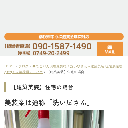
HOME
»
ブログ
»
◆てこパカ現場最先端！洗いやさん～建築美装
,
現場最先端
(^o^)！～清掃員てこパカ
»
【建築美装】住宅の場合
【建築美装】住宅の場合
美装業は通称「洗い屋さん」