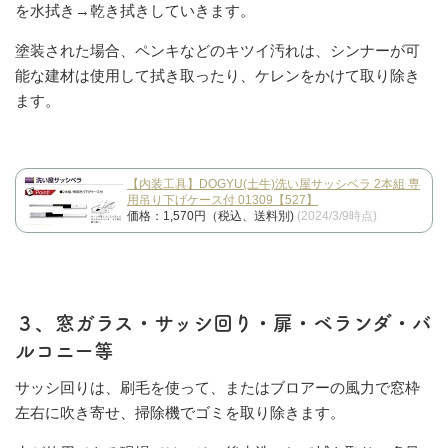
を水拭き→乾き拭きしていきます。
塗装された場合、ペンキなどのキツイ汚れは、シンナーが可
能な建材は使用して拭き取ったり、ケレンをかけて取り除き
ます。
【内装工具】DOGYU(土牛)洗い屋サッシベラ 2本組 専
用吊り下げケース付 01309【527】
価格：1,570円（税込、送料別)
(2024/3/9時点)
３、窓ガラス・サッシ回り・扉・ベランダ・バ
ルコニー等
サッシ回りは、刷毛を使って、またはブロアーの風力で窓枠
左右に吹き寄せ、掃除機でゴミを取り除きます。