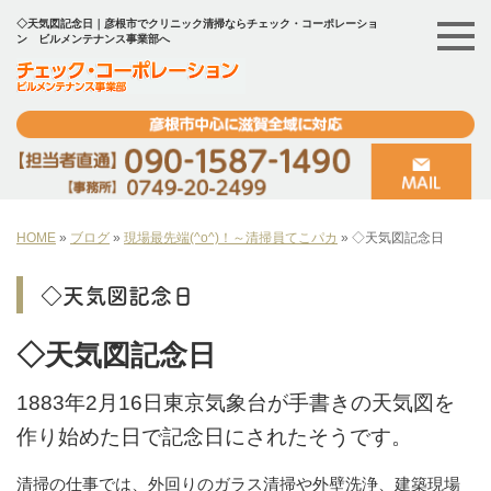
◇天気図記念日｜彦根市でクリニック清掃ならチェック・コーポレーショ
ン ビルメンテナンス事業部へ
HOME
»
ブログ
»
現場最先端(^o^)！～清掃員てこパカ
»
◇天気図記念日
◇天気図記念日
◇天気図記念日
1883年2月16日東京気象台が手書きの天気図を
作り始めた日で記念日にされたそうです。
清掃の仕事では、外回りのガラス清掃や外壁洗浄、建築現場