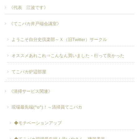
《代表 江波です》
《てこパカ井戸端会議室》
ようこそ自分史倶楽部～Ｘ（旧Twitter）サークル
オススメあれこれ⇒こんなん買いました・行って良かった
てこパカ炉辺部屋
《清掃サービス関連》
現場最先端(^o^)！～清掃員てこパカ
◆モチベーションアップ
◆てこパカ現場最先端！洗いやさん～建築美装