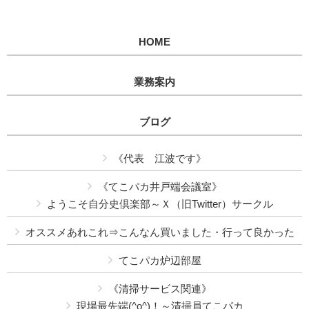
HOME
業務案内
ブログ
《代表 江波です》
《てこパカ井戸端会議室》
ようこそ自分史倶楽部～Ｘ（旧Twitter）サークル
オススメあれこれ⇒こんなん買いました・行って良かった
てこパカ炉辺部屋
《清掃サービス関連》
現場最先端(^o^)！～清掃員てこパカ