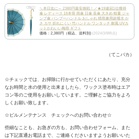
＼本日迄に～ 2380円最安挑戦！／★19連冠1位獲得
傘 レディース 16本骨 雨傘 日傘 長傘 大きめ 軽量 ジャ
ンプ傘 バンブーハンドル おしゃれ 晴雨兼用超撥水 か
さ カサ 折れにくい 竹ハンドル ワンタッチ 耐風 UVカ
ットかわいい梅雨 ギフト
価格：2,380円（税込、送料別)
(2024/3/9時点)
（てこパカ）
☆チェックでは、お掃除に行かせていただくにあたり、充分
なお時間と水の使用と出来ましたら、ワックス塗布時はエア
コン等のご使用をお願いしています。ご理解とご協力をよろ
しくお願い致します。
☆ビルメンテナンス チェックへのお問い合わせ☆
些細なことも、お急ぎの方も、お問い合わせフォーム、また
は下記直通お電話まで、ご連絡くださいますようお願いいた