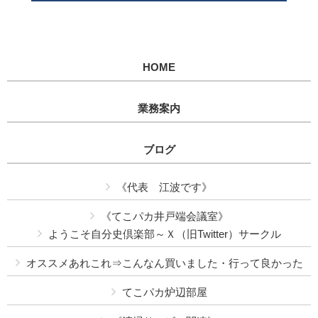
HOME
業務案内
ブログ
《代表 江波です》
《てこパカ井戸端会議室》
ようこそ自分史倶楽部～Ｘ（旧Twitter）サークル
オススメあれこれ⇒こんなん買いました・行って良かった
てこパカ炉辺部屋