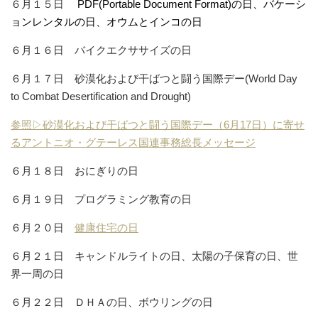
６月１５日
PDF(Portable Document Format)の日、バケーシ
ョンレンタルの日、オウムとインコの日
６月１６日 バイクエクササイズの日
６月１７日 砂漠化および干ばつと闘う国際デー(World Day
to Combat Desertification and Drought)
参照▷砂漠化および干ばつと闘う国際デー（6月17日）に寄せ
るアントニオ・グテーレス国連事務総長メッセージ
６月１８日 おにぎりの日
６月１９日 プログラミング教育の日
６月２０日
健康住宅の日
６月２１日 キャンドルライトの日、太陽の子保育の日、世
界一周の日
６月２２日 ＤＨＡの日、ボウリングの日