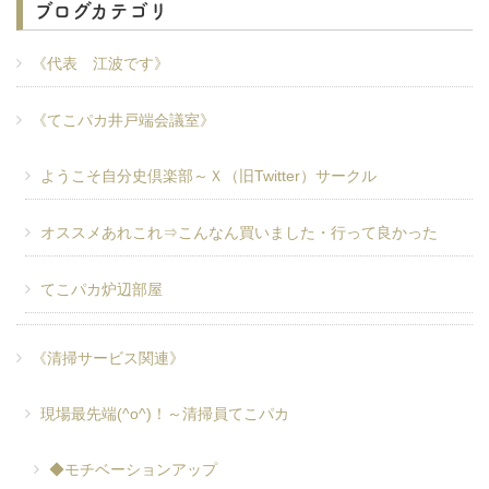
ブログカテゴリ
《代表 江波です》
《てこパカ井戸端会議室》
ようこそ自分史倶楽部～Ｘ（旧Twitter）サークル
オススメあれこれ⇒こんなん買いました・行って良かった
てこパカ炉辺部屋
《清掃サービス関連》
現場最先端(^o^)！～清掃員てこパカ
◆モチベーションアップ