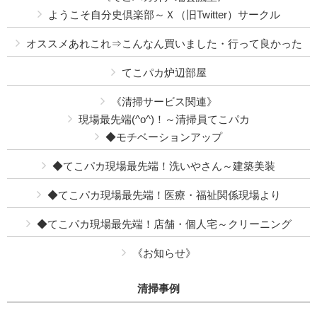
ようこそ自分史倶楽部～Ｘ（旧Twitter）サークル
オススメあれこれ⇒こんなん買いました・行って良かった
てこパカ炉辺部屋
《清掃サービス関連》
現場最先端(^o^)！～清掃員てこパカ
◆モチベーションアップ
◆てこパカ現場最先端！洗いやさん～建築美装
◆てこパカ現場最先端！医療・福祉関係現場より
◆てこパカ現場最先端！店舗・個人宅～クリーニング
《お知らせ》
清掃事例