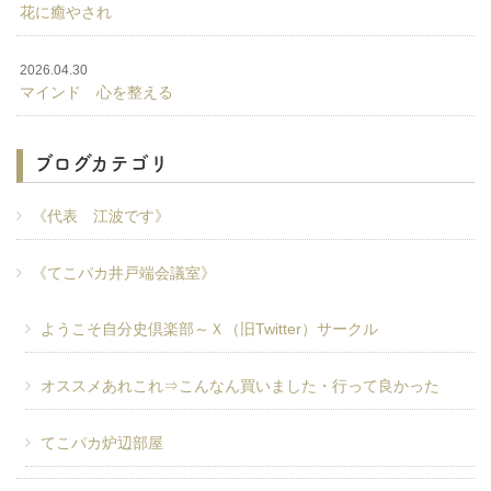
花に癒やされ
2026.04.30
マインド 心を整える
ブログカテゴリ
《代表 江波です》
《てこパカ井戸端会議室》
ようこそ自分史倶楽部～Ｘ（旧Twitter）サークル
オススメあれこれ⇒こんなん買いました・行って良かった
てこパカ炉辺部屋