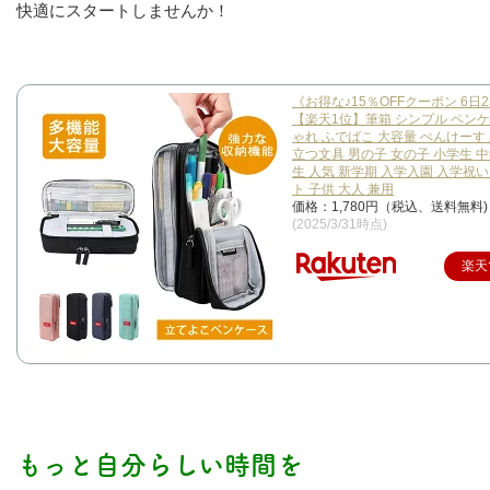
快適にスタートしませんか！
《お得な♪15％OFFクーポン 6日2
【楽天1位】筆箱 シンプル ペンケ
ゃれ ふでばこ 大容量 ぺんけーす
立つ文具 男の子 女の子 小学生 中
生 人気 新学期 入学入園 入学祝い
ト 子供 大人 兼用
価格：1,780円（税込、送料無料)
(2025/3/31時点)
楽天
もっと自分らしい時間を