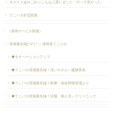
オススメあれこれ⇒こんなん買いました・行って良かった
てこパカ炉辺部屋
《清掃サービス関連》
現場最先端(^o^)！～清掃員てこパカ
◆モチベーションアップ
◆てこパカ現場最先端！洗いやさん～建築美装
◆てこパカ現場最先端！医療・福祉関係現場より
◆てこパカ現場最先端！店舗・個人宅～クリーニング