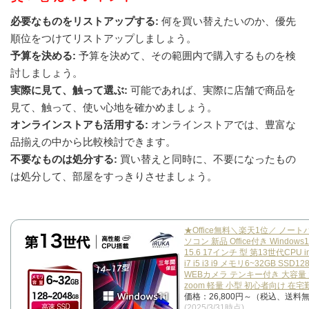
必要なものをリストアップする:
何を買い替えたいのか、優先
順位をつけてリストアップしましょう。
予算を決める:
予算を決めて、その範囲内で購入するものを検
討しましょう。
実際に見て、触って選ぶ:
可能であれば、実際に店舗で商品を
見て、触って、使い心地を確かめましょう。
オンラインストアも活用する:
オンラインストアでは、豊富な
品揃えの中から比較検討できます。
不要なものは処分する:
買い替えと同時に、不要になったもの
は処分して、部屋をすっきりさせましょう。
★Office無料＼楽天1位／ ノート
ソコン 新品 Office付き Windows
15.6 17インチ 型 第13世代CPU int
i7 i5 i3 i9 メモリ6~32GB SSD12
WEBカメラ テンキー付き 大容量
zoom 軽量 小型 初心者向け 在宅勤
価格：26,800円～（税込、送料無
(2025/3/31時点)