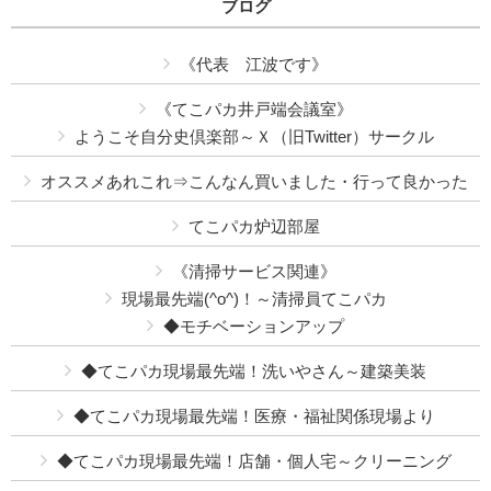
ブログ
《代表 江波です》
《てこパカ井戸端会議室》
ようこそ自分史倶楽部～Ｘ（旧Twitter）サークル
オススメあれこれ⇒こんなん買いました・行って良かった
てこパカ炉辺部屋
《清掃サービス関連》
現場最先端(^o^)！～清掃員てこパカ
◆モチベーションアップ
◆てこパカ現場最先端！洗いやさん～建築美装
◆てこパカ現場最先端！医療・福祉関係現場より
◆てこパカ現場最先端！店舗・個人宅～クリーニング