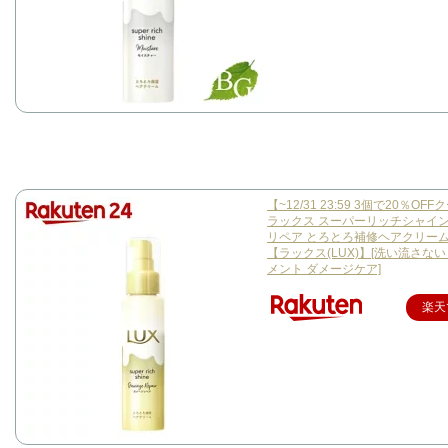
【~12/31 23:59 3個で20％OF
ラックス スーパーリッチシャイン
リペア とろとろ補修ヘアクリーム(1
【ラックス(LUX)】[洗い流さな
メント ダメージケア]
楽天