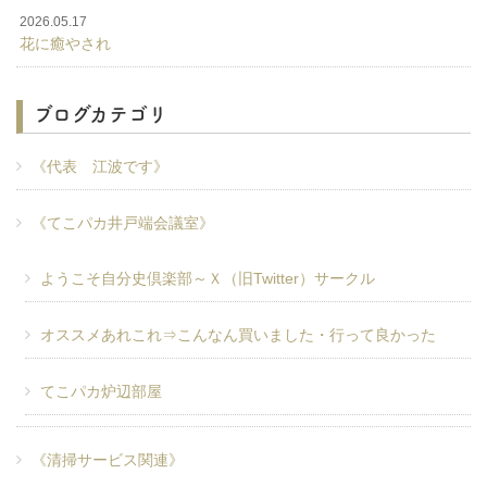
2026.05.17
花に癒やされ
ブログカテゴリ
《代表 江波です》
《てこパカ井戸端会議室》
ようこそ自分史倶楽部～Ｘ（旧Twitter）サークル
オススメあれこれ⇒こんなん買いました・行って良かった
てこパカ炉辺部屋
《清掃サービス関連》