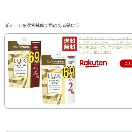
ダメージを濃密補修で艶のある髪に♡
ラックス スーパーリッチシャイン
リペア シャンプー コンディショ
替え用 2kg ヘアケア お風呂 バス
ージケア 傷んだ髪に
楽天