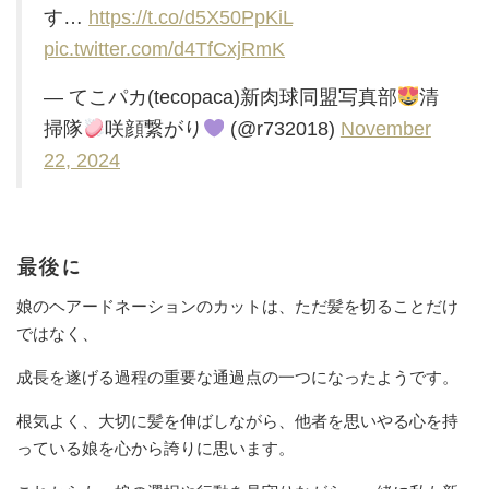
す…
https://t.co/d5X50PpKiL
pic.twitter.com/d4TfCxjRmK
— てこパカ(tecopaca)新肉球同盟写真部
清
掃隊
咲顔繋がり
(@r732018)
November
22, 2024
最後に
娘のヘアードネーションのカットは、ただ髪を切ることだけ
ではなく、
成長を遂げる過程の重要な通過点の一つになったようです。
根気よく、大切に髪を伸ばしながら、他者を思いやる心を持
っている娘を心から誇りに思います。