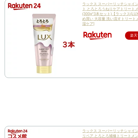
ラックス スーパーリッチシャイン
ト とろとろうねりケアトリート
(300g*3本セット)【ラックス(LU
め買い 大容量 洗い流すトリート
湿ケア]
楽天
ラックス スーパーリッチシャイン
リペア とろとろ補修トリートメ