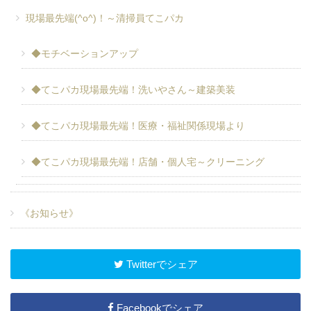
現場最先端(^o^)！～清掃員てこパカ
◆モチベーションアップ
◆てこパカ現場最先端！洗いやさん～建築美装
◆てこパカ現場最先端！医療・福祉関係現場より
◆てこパカ現場最先端！店舗・個人宅～クリーニング
《お知らせ》
Twitterでシェア
Facebookでシェア