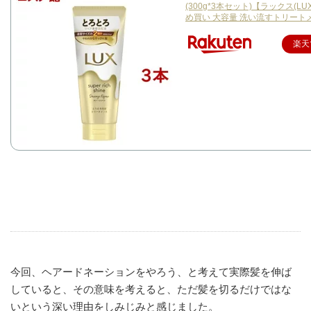
(300g*3本セット)【ラックス(LU
め買い 大容量 洗い流すトリート
楽天
今回、ヘアードネーションをやろう、と考えて実際髪を伸ば
していると、その意味を考えると、ただ髪を切るだけではな
いという深い理由をしみじみと感じました。