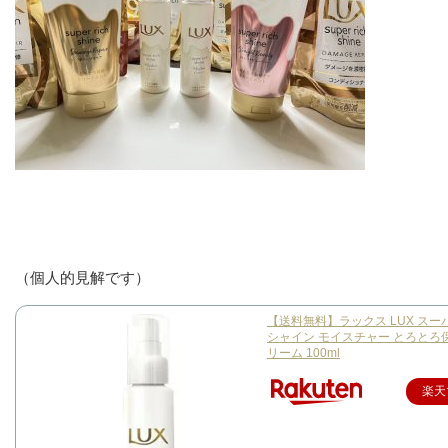
（個人的見解です）
【送料無料】ラックス LUX スー
シャイン モイスチャー とろとろ
リーム 100ml
楽天