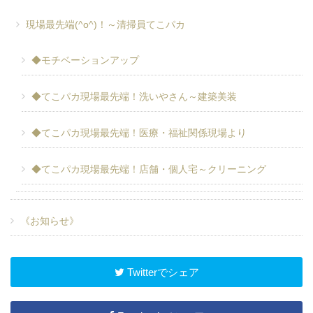
現場最先端(^o^)！～清掃員てこパカ
◆モチベーションアップ
◆てこパカ現場最先端！洗いやさん～建築美装
◆てこパカ現場最先端！医療・福祉関係現場より
◆てこパカ現場最先端！店舗・個人宅～クリーニング
《お知らせ》
Twitterでシェア