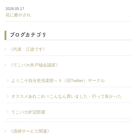
2026.05.17
花に癒やされ
ブログカテゴリ
《代表 江波です》
《てこパカ井戸端会議室》
ようこそ自分史倶楽部～Ｘ（旧Twitter）サークル
オススメあれこれ⇒こんなん買いました・行って良かった
てこパカ炉辺部屋
《清掃サービス関連》