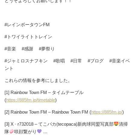
どうぞよろしくお願いします！！
#レインボータウンFM
#トワイライトトレイン
#音楽 #感謝 #夢祭り
#ジャミロスナフキン #歌唱 #日常 #ブログ #音楽イベ
ント
これらの情報を参考にしました。
[1] Rainbow Town FM – タイムテーブル
(
https://885fm.jp/timetable
)
[2] Rainbow Town FM – Rainbow Town FM (
https://885fm.jp/
)
[3] X · r732018 – てこパカ(tecopaca)新肉球同盟写真部
清掃
隊
咲顔繋がり
…