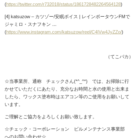
(
https://twitter.com/r732018/status/1861728482264564128
)
[4] katsuzow – カツゾー/安眠ボイス | レインボータウンFMで
ジャミロ・スナフキン …
(
https://www.instagram.com/katsuzow/reel/C4IVw4JyZZo/
)
（てこパカ）
☆当事業所、通称 チェックさん(*^_^*) では、お掃除に行
かせていただくにあたり、充分なお時間と水の使用と出来ま
したら、ワックス塗布時はエアコン等のご使用をお願いして
います。
ご理解とご協力をよろしくお願い致します。
☆チェック・コーポレーション ビルメンテナンス事業部
へのお問い合わせ☆