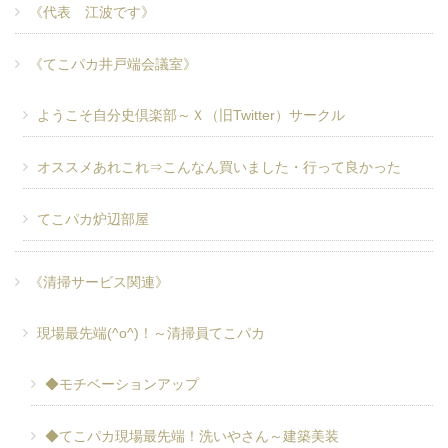
《代表 江波です》
《てこパカ井戸端会議室》
ようこそ自分史倶楽部～Ｘ（旧Twitter）サークル
オススメあれこれ⇒こんなん買いました・行って良かった
てこパカ炉辺部屋
《清掃サービス関連》
現場最先端(^o^)！～清掃員てこパカ
◆モチベーションアップ
◆てこパカ現場最先端！洗いやさん～建築美装