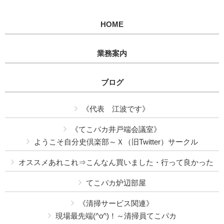
HOME
業務案内
ブログ
《代表 江波です》
《てこパカ井戸端会議室》
ようこそ自分史倶楽部～Ｘ（旧Twitter）サークル
オススメあれこれ⇒こんなん買いました・行って良かった
てこパカ炉辺部屋
《清掃サービス関連》
現場最先端(^o^)！～清掃員てこパカ