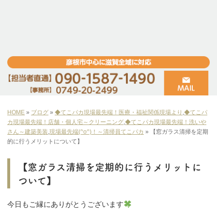
HOME
»
ブログ
»
◆てこパカ現場最先端！医療・福祉関係現場より
,
◆てこパ
カ現場最先端！店舗・個人宅～クリーニング
,
◆てこパカ現場最先端！洗いや
さん～建築美装
,
現場最先端(^o^)！～清掃員てこパカ
»
【窓ガラス清掃を定期
的に行うメリットについて】
【窓ガラス清掃を定期的に行うメリットに
ついて】
今日もご縁にありがとうございます