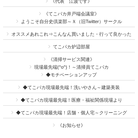
《代表 江波です》
《てこパカ井戸端会議室》
ようこそ自分史倶楽部～Ｘ（旧Twitter）サークル
オススメあれこれ⇒こんなん買いました・行って良かった
てこパカ炉辺部屋
《清掃サービス関連》
現場最先端(^o^)！～清掃員てこパカ
◆モチベーションアップ
◆てこパカ現場最先端！洗いやさん～建築美装
◆てこパカ現場最先端！医療・福祉関係現場より
◆てこパカ現場最先端！店舗・個人宅～クリーニング
《お知らせ》