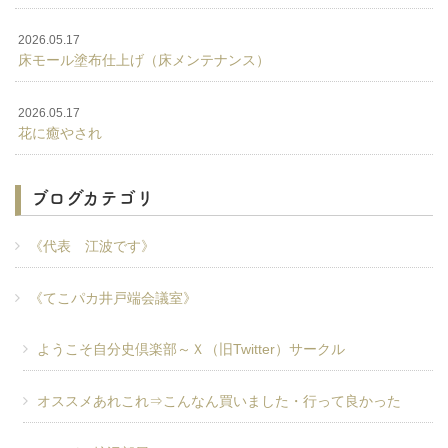
2026.05.17
床モール塗布仕上げ（床メンテナンス）
2026.05.17
花に癒やされ
ブログカテゴリ
《代表 江波です》
《てこパカ井戸端会議室》
ようこそ自分史倶楽部～Ｘ（旧Twitter）サークル
オススメあれこれ⇒こんなん買いました・行って良かった