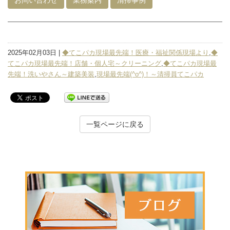
お問い合わせ
業務案内
清掃事例
2025年02月03日 |
◆てこパカ現場最先端！医療・福祉関係現場より
,
◆
てこパカ現場最先端！店舗・個人宅～クリーニング
,
◆てこパカ現場最
先端！洗いやさん～建築美装
,
現場最先端(^o^)！～清掃員てこパカ
一覧ページに戻る