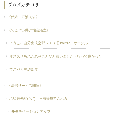
ブログカテゴリ
《代表 江波です》
《てこパカ井戸端会議室》
ようこそ自分史倶楽部～Ｘ（旧Twitter）サークル
オススメあれこれ⇒こんなん買いました・行って良かった
てこパカ炉辺部屋
《清掃サービス関連》
現場最先端(^o^)！～清掃員てこパカ
◆モチベーションアップ