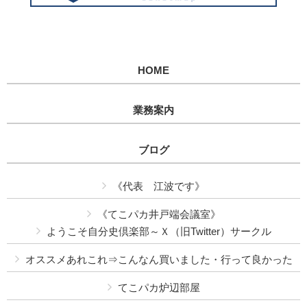
HOME
業務案内
ブログ
《代表 江波です》
《てこパカ井戸端会議室》
ようこそ自分史倶楽部～Ｘ（旧Twitter）サークル
オススメあれこれ⇒こんなん買いました・行って良かった
てこパカ炉辺部屋