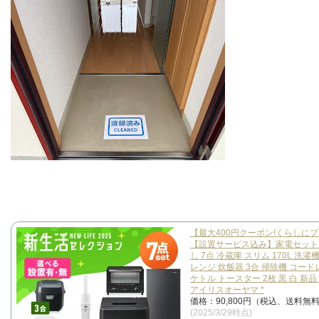
【最大400円クーポン!くらしに
【設置サービス込み】家電セット
し 7点 冷蔵庫 スリム 170L 洗濯機
レンジ 炊飯器 3合 掃除機 コード
ケトル トースター 2枚 黒 白 新品
アイリスオーヤマ *
価格：90,800円（税込、送料無料
(2025/3/29時点)