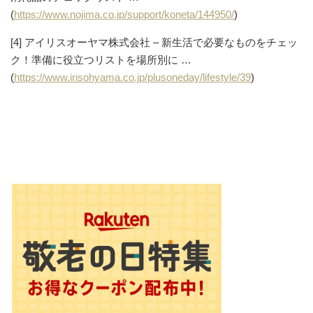
(
https://www.nojima.co.jp/support/koneta/144950/
)
[4] アイリスオーヤマ株式会社 – 新生活で必要なものをチェッ
ク！準備に役立つリストを場所別に …
(
https://www.irisohyama.co.jp/plusoneday/lifestyle/39
)