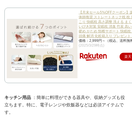
【月末セール5%OFFクーポン】楽
体師推奨 ストレートネック枕 枕 
こり 快眠枕 高さ調整 洗える まく
いびき対策 安眠枕 消臭 竹炭 高い
硬め かため 頸椎サポート 快眠枕
頭痛 解消 化粧箱入り プレゼント
価格：2,999円～（税込、送料無料
(2025/3/29時点)
楽天
キッチン用品
：簡単に料理ができる器具や、収納グッズも役
立ちます。特に、電子レンジや炊飯器などは必須アイテムで
す。