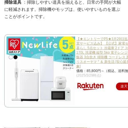
掃除道具
：掃除しやすい道具を揃えると、日常の手間が大幅
に軽減されます。掃除機やモップは、使いやすいものを選ぶ
ことがポイントです。
【★エントリーでP5★3月29日
置サービス込み】 【公式】家電セ
暮らし 5点セット 冷蔵庫 2ドア 
170L 洗濯機 縦型 5kg 電子レン
飯器 3合炊き 掃除機 コードレス 
リスオーヤマ * ＆ 新生活 [安心
象]
価格：85,800円～（税込、送料無
(2025/3/29時点)
楽天