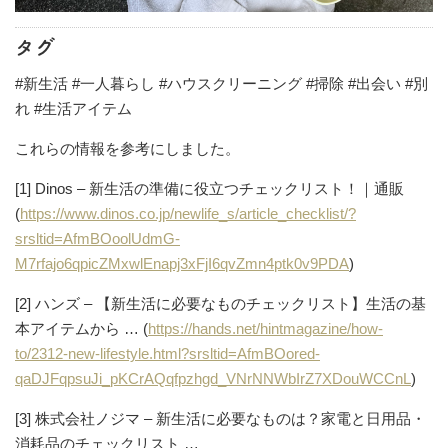
タグ
#新生活 #一人暮らし #ハウスクリーニング #掃除 #出会い #別
れ #生活アイテム
これらの情報を参考にしました。
[1] Dinos – 新生活の準備に役立つチェックリスト！｜通販
(
https://www.dinos.co.jp/newlife_s/article_checklist/?
srsltid=AfmBOoolUdmG-
M7rfajo6qpicZMxwlEnapj3xFjI6qvZmn4ptk0v9PDA
)
[2] ハンズ – 【新生活に必要なものチェックリスト】生活の基
本アイテムから … (
https://hands.net/hintmagazine/how-
to/2312-new-lifestyle.html?srsltid=AfmBOored-
qaDJFqpsuJi_pKCrAQqfpzhgd_VNrNNWbIrZ7XDouWCCnL
)
[3] 株式会社ノジマ – 新生活に必要なものは？家電と日用品・
消耗品のチェックリスト …