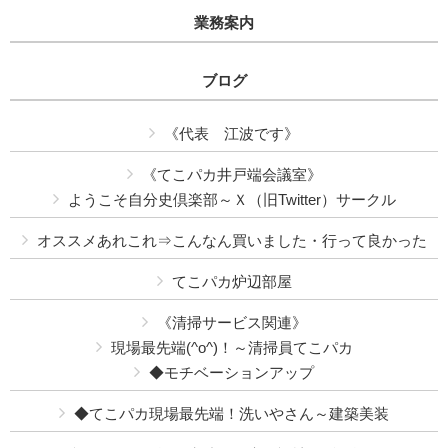
業務案内
ブログ
《代表 江波です》
《てこパカ井戸端会議室》
ようこそ自分史倶楽部～Ｘ（旧Twitter）サークル
オススメあれこれ⇒こんなん買いました・行って良かった
てこパカ炉辺部屋
《清掃サービス関連》
現場最先端(^o^)！～清掃員てこパカ
◆モチベーションアップ
◆てこパカ現場最先端！洗いやさん～建築美装