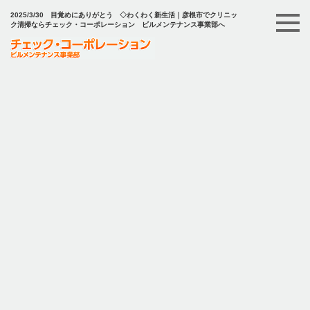
2025/3/30 目覚めにありがとう ◇わくわく新生活｜彦根市でクリニッ
ク清掃ならチェック・コーポレーション ビルメンテナンス事業部へ