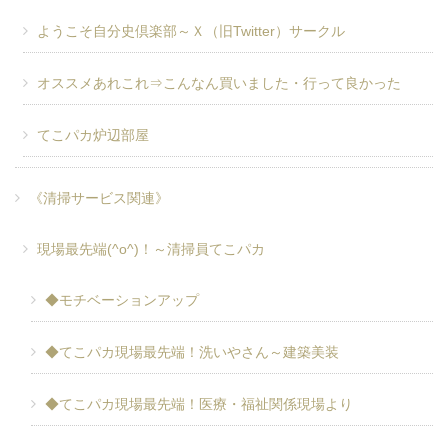
ようこそ自分史倶楽部～Ｘ（旧Twitter）サークル
オススメあれこれ⇒こんなん買いました・行って良かった
てこパカ炉辺部屋
《清掃サービス関連》
現場最先端(^o^)！～清掃員てこパカ
◆モチベーションアップ
◆てこパカ現場最先端！洗いやさん～建築美装
◆てこパカ現場最先端！医療・福祉関係現場より