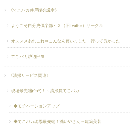
《てこパカ井戸端会議室》
ようこそ自分史倶楽部～Ｘ（旧Twitter）サークル
オススメあれこれ⇒こんなん買いました・行って良かった
てこパカ炉辺部屋
《清掃サービス関連》
現場最先端(^o^)！～清掃員てこパカ
◆モチベーションアップ
◆てこパカ現場最先端！洗いやさん～建築美装