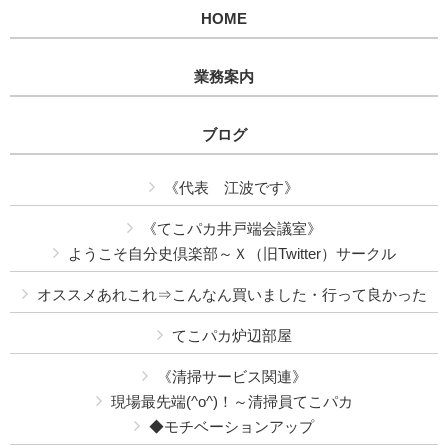
HOME
業務案内
ブログ
《代表 江波です》
《てこパカ井戸端会議室》
ようこそ自分史倶楽部～Ｘ（旧Twitter）サークル
オススメあれこれ⇒こんなん買いました・行って良かった
てこパカ炉辺部屋
《清掃サービス関連》
現場最先端(^o^)！～清掃員てこパカ
◆モチベーションアップ