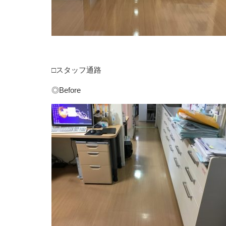
□スタッフ通路
◎Before