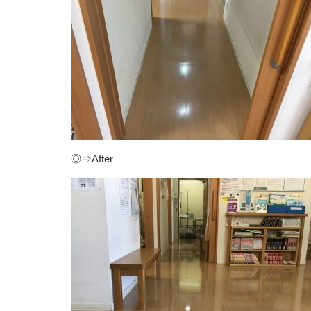
◎⇒After