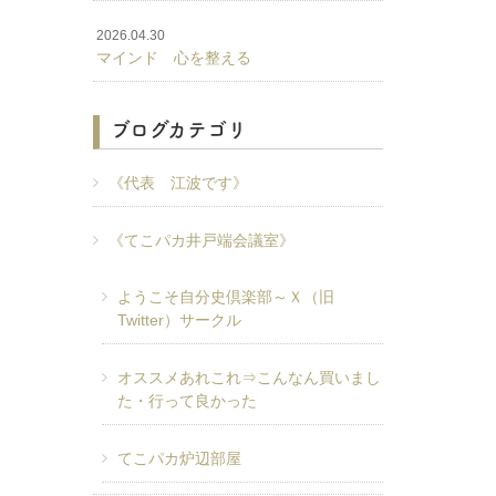
2026.04.30
マインド 心を整える
ブログカテゴリ
《代表 江波です》
《てこパカ井戸端会議室》
ようこそ自分史倶楽部～Ｘ（旧
Twitter）サークル
オススメあれこれ⇒こんなん買いまし
た・行って良かった
てこパカ炉辺部屋