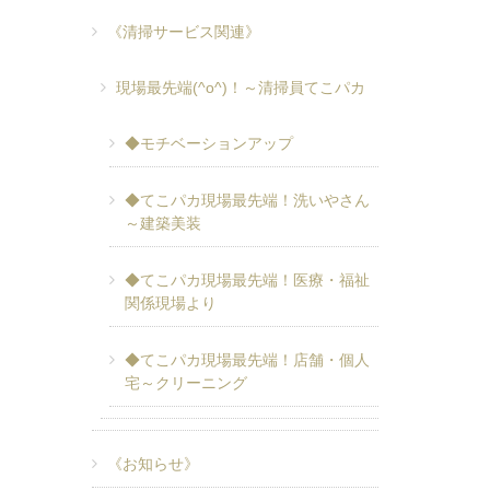
《清掃サービス関連》
現場最先端(^o^)！～清掃員てこパカ
◆モチベーションアップ
◆てこパカ現場最先端！洗いやさん
～建築美装
◆てこパカ現場最先端！医療・福祉
関係現場より
◆てこパカ現場最先端！店舗・個人
宅～クリーニング
《お知らせ》