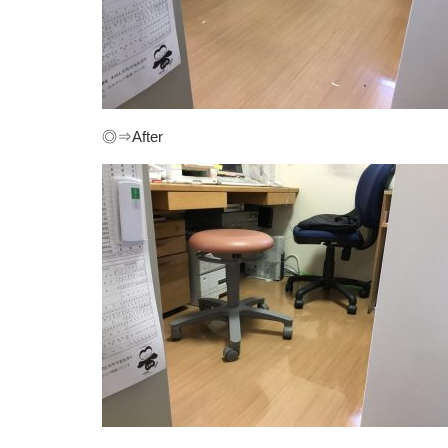
◎⇒After