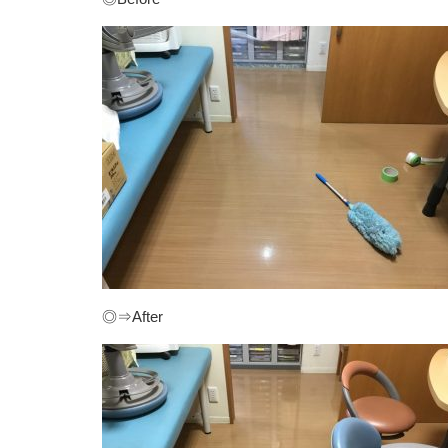
◎⇒After