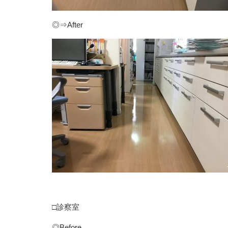
◎⇒After
□診察室
◎Before