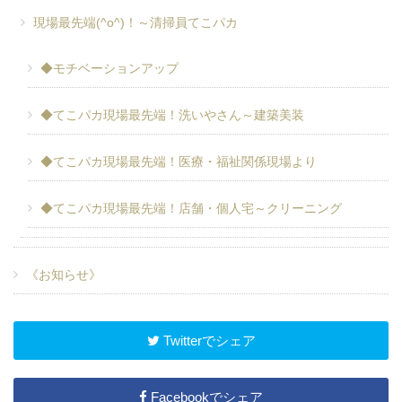
現場最先端(^o^)！～清掃員てこパカ
◆モチベーションアップ
◆てこパカ現場最先端！洗いやさん～建築美装
◆てこパカ現場最先端！医療・福祉関係現場より
◆てこパカ現場最先端！店舗・個人宅～クリーニング
《お知らせ》
Twitterでシェア
Facebookでシェア