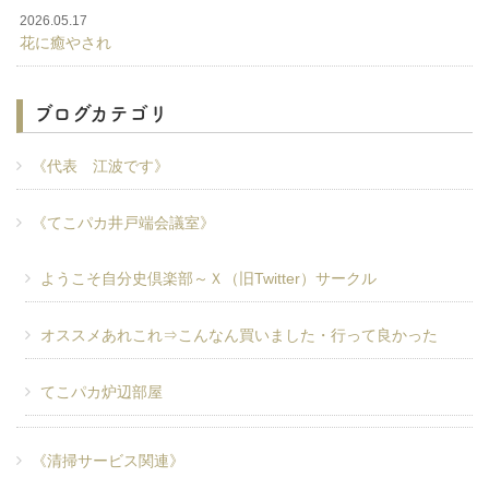
2026.05.17
花に癒やされ
ブログカテゴリ
《代表 江波です》
《てこパカ井戸端会議室》
ようこそ自分史倶楽部～Ｘ（旧Twitter）サークル
オススメあれこれ⇒こんなん買いました・行って良かった
てこパカ炉辺部屋
《清掃サービス関連》