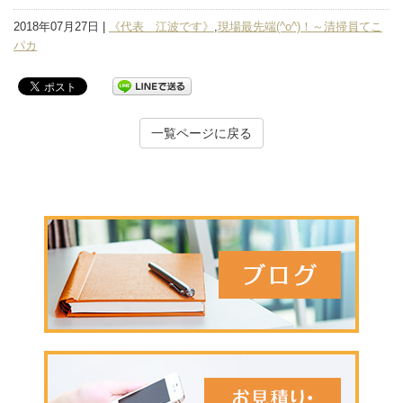
2018年07月27日 |
《代表 江波です》
,
現場最先端(^o^)！～清掃員てこ
パカ
一覧ページに戻る