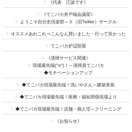
《代表 江波です》
《てこパカ井戸端会議室》
ようこそ自分史倶楽部～Ｘ（旧Twitter）サークル
オススメあれこれ⇒こんなん買いました・行って良かった
てこパカ炉辺部屋
《清掃サービス関連》
現場最先端(^o^)！～清掃員てこパカ
◆モチベーションアップ
◆てこパカ現場最先端！洗いやさん～建築美装
◆てこパカ現場最先端！医療・福祉関係現場より
◆てこパカ現場最先端！店舗・個人宅～クリーニング
《お知らせ》