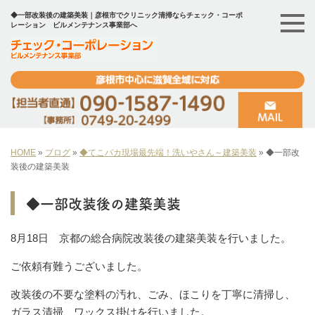
◆一部改装後の建築美装｜彦根市でクリニック清掃ならチェック・コーポ
レーション ビルメンテナンス事業部へ
HOME
»
ブログ
»
◆てこパカ現場最先端！洗いやさん～建築美装
»
◆一部改
装後の建築美装
◆一部改装後の建築美装
8月18日 京都の総合病院改装後の建築美装を行いました。
ご依頼有難うございました。
改装後の不要な塗料の汚れ、ごみ、ほこりを丁寧に清掃し、
ガラス清掃、ワックス掛けを行いました。