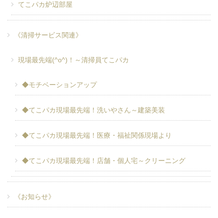
てこパカ炉辺部屋
《清掃サービス関連》
現場最先端(^o^)！～清掃員てこパカ
◆モチベーションアップ
◆てこパカ現場最先端！洗いやさん～建築美装
◆てこパカ現場最先端！医療・福祉関係現場より
◆てこパカ現場最先端！店舗・個人宅～クリーニング
《お知らせ》