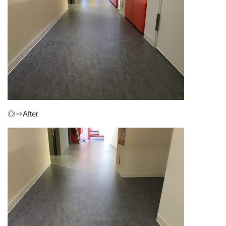
◎⇒After