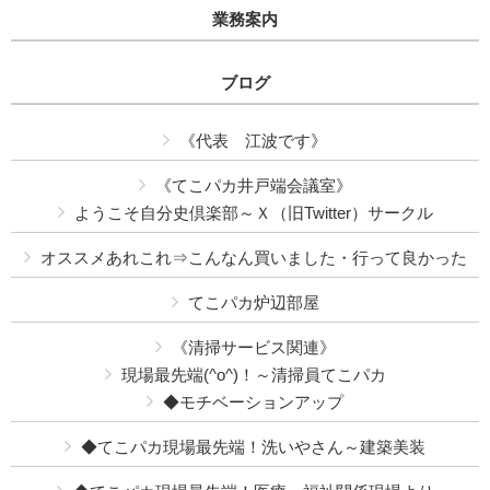
業務案内
ブログ
《代表 江波です》
《てこパカ井戸端会議室》
ようこそ自分史倶楽部～Ｘ（旧Twitter）サークル
オススメあれこれ⇒こんなん買いました・行って良かった
てこパカ炉辺部屋
《清掃サービス関連》
現場最先端(^o^)！～清掃員てこパカ
◆モチベーションアップ
◆てこパカ現場最先端！洗いやさん～建築美装