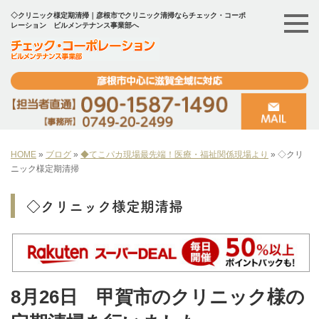
◇クリニック様定期清掃｜彦根市でクリニック清掃ならチェック・コーポ
レーション ビルメンテナンス事業部へ
HOME
»
ブログ
»
◆てこパカ現場最先端！医療・福祉関係現場より
»
◇クリ
ニック様定期清掃
◇クリニック様定期清掃
8月26日 甲賀市のクリニック様の