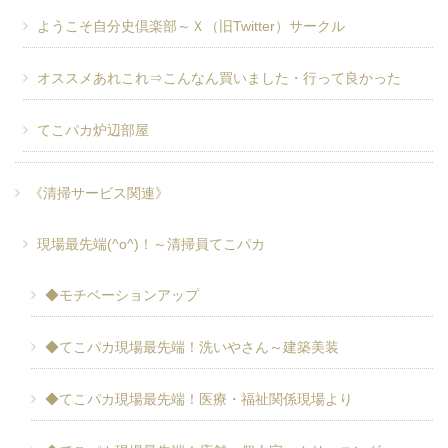
ようこそ自分史倶楽部～Ｘ（旧Twitter）サークル
オススメあれこれ⇒こんなん買いました・行って良かった
てこパカ炉辺部屋
《清掃サービス関連》
現場最先端(^o^)！～清掃員てこパカ
◆モチベーションアップ
◆てこパカ現場最先端！洗いやさん～建築美装
◆てこパカ現場最先端！医療・福祉関係現場より