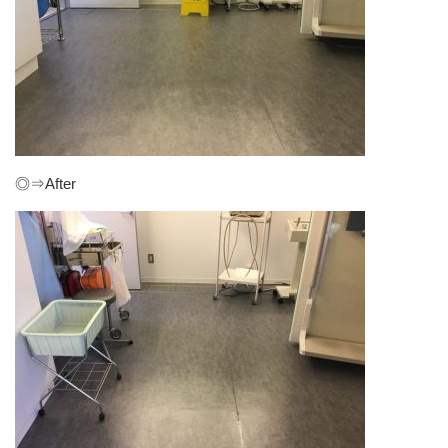
◎⇒After