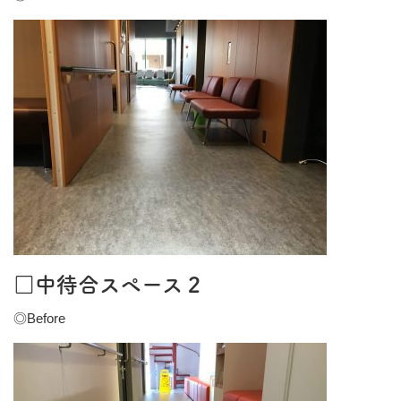
□中待合スペース２
◎Before