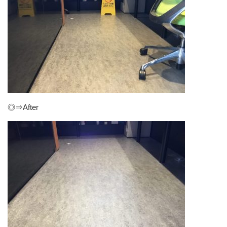
◎⇒After