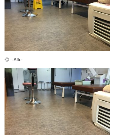
◎⇒After