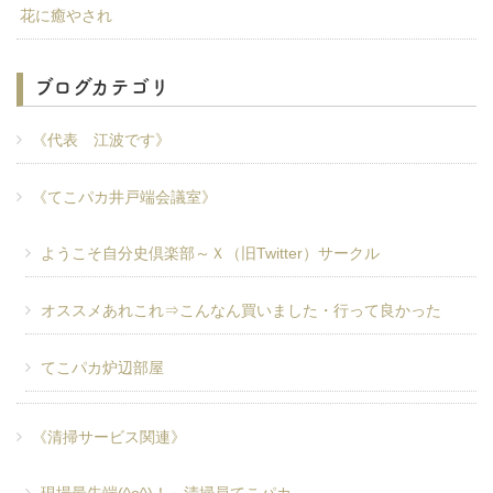
花に癒やされ
ブログカテゴリ
《代表 江波です》
《てこパカ井戸端会議室》
ようこそ自分史倶楽部～Ｘ（旧Twitter）サークル
オススメあれこれ⇒こんなん買いました・行って良かった
てこパカ炉辺部屋
《清掃サービス関連》