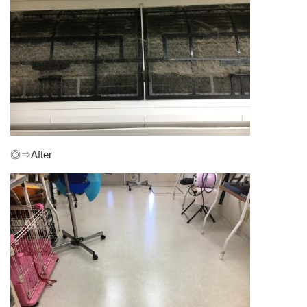
◎⇒After