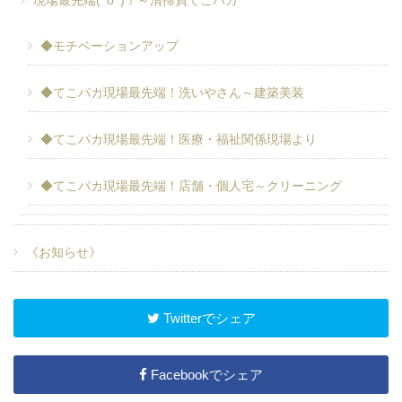
現場最先端(^o^)！～清掃員てこパカ
◆モチベーションアップ
◆てこパカ現場最先端！洗いやさん～建築美装
◆てこパカ現場最先端！医療・福祉関係現場より
◆てこパカ現場最先端！店舗・個人宅～クリーニング
《お知らせ》
Twitterでシェア
Facebookでシェア