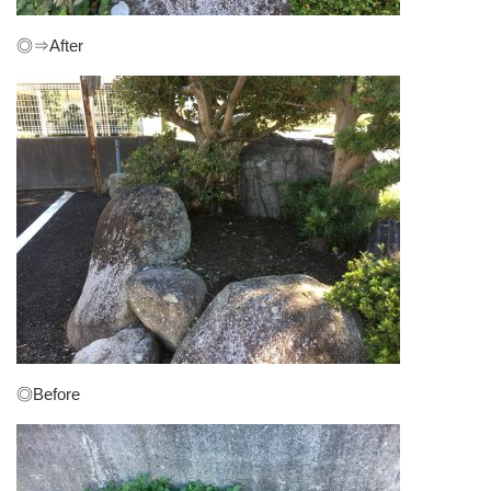
◎⇒After
◎Before