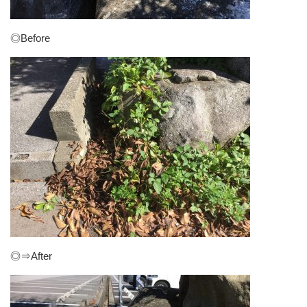
◎Before
◎⇒After