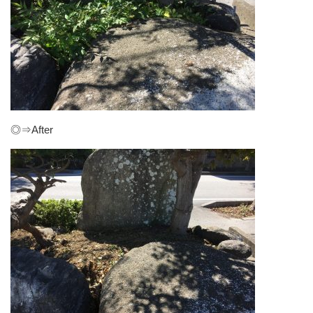
◎⇒After