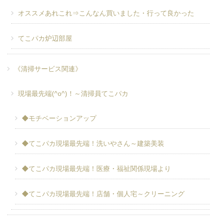
オススメあれこれ⇒こんなん買いました・行って良かった
てこパカ炉辺部屋
《清掃サービス関連》
現場最先端(^o^)！～清掃員てこパカ
◆モチベーションアップ
◆てこパカ現場最先端！洗いやさん～建築美装
◆てこパカ現場最先端！医療・福祉関係現場より
◆てこパカ現場最先端！店舗・個人宅～クリーニング