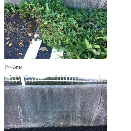
◎⇒After