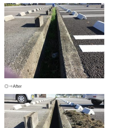
◎⇒After