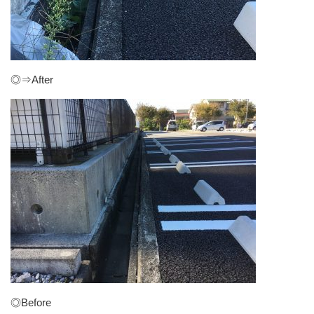
◎⇒After
◎Before