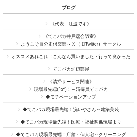
ブログ
《代表 江波です》
《てこパカ井戸端会議室》
ようこそ自分史倶楽部～Ｘ（旧Twitter）サークル
オススメあれこれ⇒こんなん買いました・行って良かった
てこパカ炉辺部屋
《清掃サービス関連》
現場最先端(^o^)！～清掃員てこパカ
◆モチベーションアップ
◆てこパカ現場最先端！洗いやさん～建築美装
◆てこパカ現場最先端！医療・福祉関係現場より
◆てこパカ現場最先端！店舗・個人宅～クリーニング