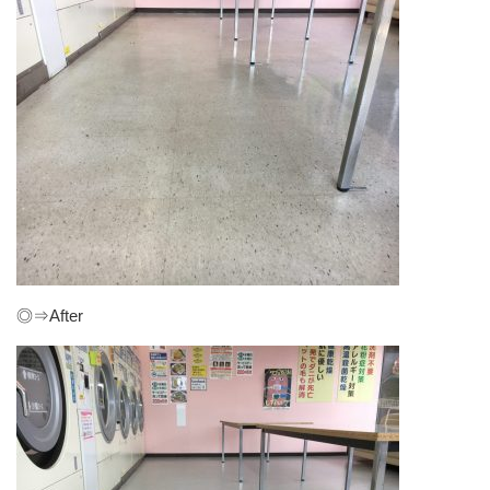
◎⇒After