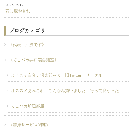
2026.05.17
花に癒やされ
ブログカテゴリ
《代表 江波です》
《てこパカ井戸端会議室》
ようこそ自分史倶楽部～Ｘ（旧Twitter）サークル
オススメあれこれ⇒こんなん買いました・行って良かった
てこパカ炉辺部屋
《清掃サービス関連》