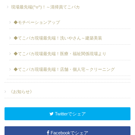
現場最先端(^o^)！～清掃員てこパカ
◆モチベーションアップ
◆てこパカ現場最先端！洗いやさん～建築美装
◆てこパカ現場最先端！医療・福祉関係現場より
◆てこパカ現場最先端！店舗・個人宅～クリーニング
《お知らせ》
Twitterでシェア
Facebookでシェア