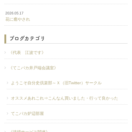
2026.05.17
花に癒やされ
ブログカテゴリ
《代表 江波です》
《てこパカ井戸端会議室》
ようこそ自分史倶楽部～Ｘ（旧Twitter）サークル
オススメあれこれ⇒こんなん買いました・行って良かった
てこパカ炉辺部屋