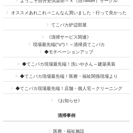
ようこそ自分史倶楽部～Ｘ（旧Twitter）サークル
オススメあれこれ⇒こんなん買いました・行って良かった
てこパカ炉辺部屋
《清掃サービス関連》
現場最先端(^o^)！～清掃員てこパカ
◆モチベーションアップ
◆てこパカ現場最先端！洗いやさん～建築美装
◆てこパカ現場最先端！医療・福祉関係現場より
◆てこパカ現場最先端！店舗・個人宅～クリーニング
《お知らせ》
清掃事例
医療・福祉施設