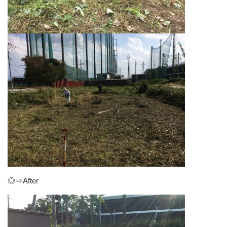
◎⇒After