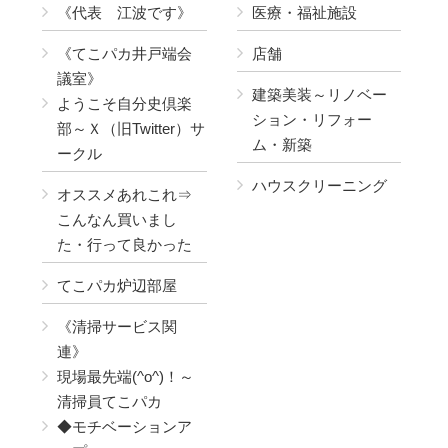
《代表 江波です》
医療・福祉施設
《てこパカ井戸端会
店舗
議室》
建築美装～リノベー
ようこそ自分史倶楽
ション・リフォー
部～Ｘ（旧Twitter）サ
ム・新築
ークル
ハウスクリーニング
オススメあれこれ⇒
こんなん買いまし
た・行って良かった
てこパカ炉辺部屋
《清掃サービス関
連》
現場最先端(^o^)！～
清掃員てこパカ
◆モチベーションア