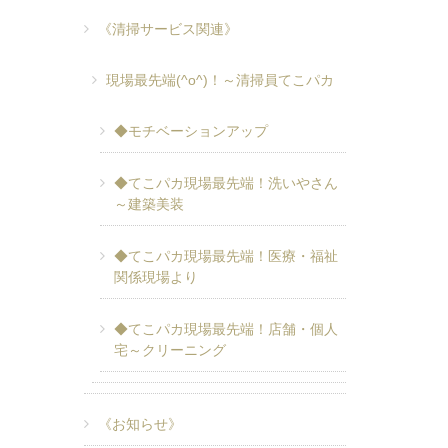
《清掃サービス関連》
現場最先端(^o^)！～清掃員てこパカ
◆モチベーションアップ
◆てこパカ現場最先端！洗いやさん
～建築美装
◆てこパカ現場最先端！医療・福祉
関係現場より
◆てこパカ現場最先端！店舗・個人
宅～クリーニング
《お知らせ》