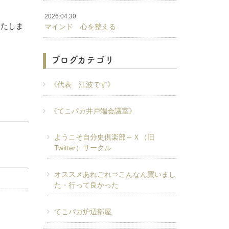
2026.04.30
いたしま
マインド 心を整える
ブログカテゴリ
《代表 江波です》
《てこパカ井戸端会議室》
ようこそ自分史倶楽部～Ｘ（旧
Twitter）サークル
オススメあれこれ⇒こんなん買いまし
た・行って良かった
てこパカ炉辺部屋