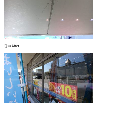
◎⇒After