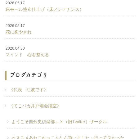
2026.05.17
床モール塗布仕上げ（床メンテナンス）
2026.05.17
花に癒やされ
2026.04.30
マインド 心を整える
ブログカテゴリ
《代表 江波です》
《てこパカ井戸端会議室》
ようこそ自分史倶楽部～Ｘ（旧Twitter）サークル
オススメあれこれ⇒こんなん買いました・行って良かった