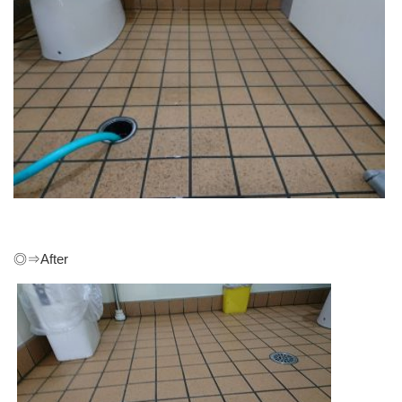
◎⇒After