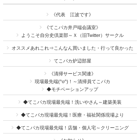
《代表 江波です》
《てこパカ井戸端会議室》
ようこそ自分史倶楽部～Ｘ（旧Twitter）サークル
オススメあれこれ⇒こんなん買いました・行って良かった
てこパカ炉辺部屋
《清掃サービス関連》
現場最先端(^o^)！～清掃員てこパカ
◆モチベーションアップ
◆てこパカ現場最先端！洗いやさん～建築美装
◆てこパカ現場最先端！医療・福祉関係現場より
◆てこパカ現場最先端！店舗・個人宅～クリーニング