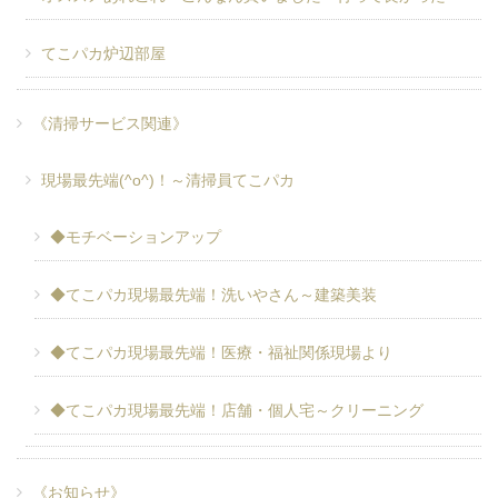
てこパカ炉辺部屋
《清掃サービス関連》
現場最先端(^o^)！～清掃員てこパカ
◆モチベーションアップ
◆てこパカ現場最先端！洗いやさん～建築美装
◆てこパカ現場最先端！医療・福祉関係現場より
◆てこパカ現場最先端！店舗・個人宅～クリーニング
《お知らせ》