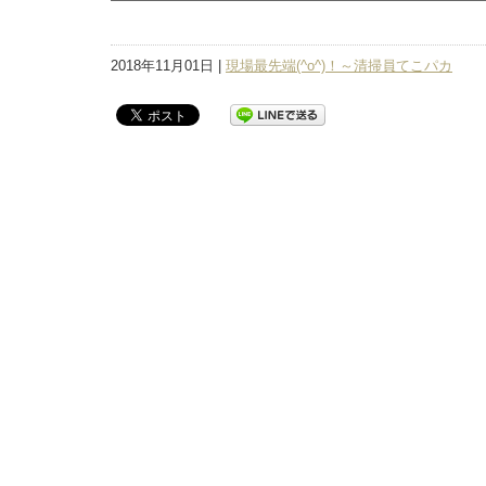
2018年11月01日 |
現場最先端(^o^)！～清掃員てこパカ