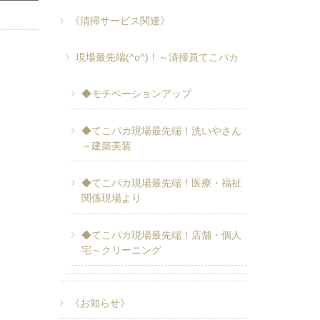
《清掃サービス関連》
現場最先端(^o^)！～清掃員てこパカ
◆モチベーションアップ
◆てこパカ現場最先端！洗いやさん
～建築美装
◆てこパカ現場最先端！医療・福祉
関係現場より
◆てこパカ現場最先端！店舗・個人
宅～クリーニング
《お知らせ》