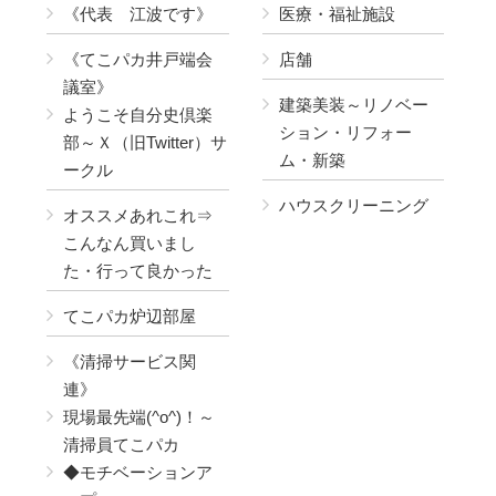
《代表 江波です》
医療・福祉施設
《てこパカ井戸端会
店舗
議室》
建築美装～リノベー
ようこそ自分史倶楽
ション・リフォー
部～Ｘ（旧Twitter）サ
ム・新築
ークル
ハウスクリーニング
オススメあれこれ⇒
こんなん買いまし
た・行って良かった
てこパカ炉辺部屋
《清掃サービス関
連》
現場最先端(^o^)！～
清掃員てこパカ
◆モチベーションア