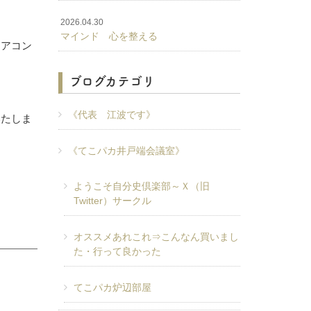
2026.04.30
マインド 心を整える
エアコン
ブログカテゴリ
《代表 江波です》
いたしま
《てこパカ井戸端会議室》
ようこそ自分史倶楽部～Ｘ（旧
Twitter）サークル
オススメあれこれ⇒こんなん買いまし
た・行って良かった
てこパカ炉辺部屋