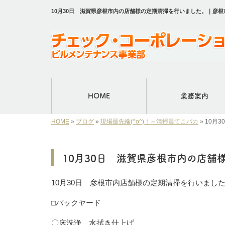
10月30日 滋賀県彦根市内の店舗様の定期清掃を行いました。｜彦
HOME
業務案内
HOME
»
ブログ
»
現場最先端(^o^)！～清掃員てこパカ
»
10月
10月30日 滋賀県彦根市内の店舗
10月30日 彦根市内店舗様の定期清掃を行いまし
□バックヤード
〇床洗浄、水拭き仕上げ