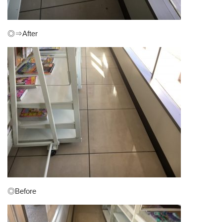
◎⇒After
◎Before