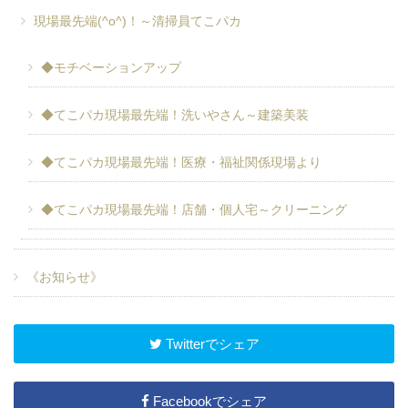
現場最先端(^o^)！～清掃員てこパカ
◆モチベーションアップ
◆てこパカ現場最先端！洗いやさん～建築美装
◆てこパカ現場最先端！医療・福祉関係現場より
◆てこパカ現場最先端！店舗・個人宅～クリーニング
《お知らせ》
Twitterでシェア
Facebookでシェア