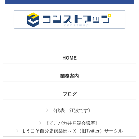
HOME
業務案内
ブログ
《代表 江波です》
《てこパカ井戸端会議室》
ようこそ自分史倶楽部～Ｘ（旧Twitter）サークル