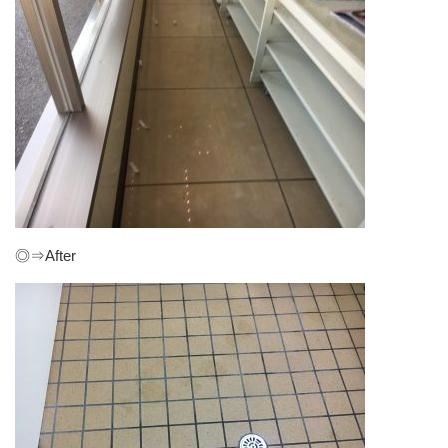
◎⇒After