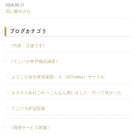
2026.05.17
花に癒やされ
ブログカテゴリ
《代表 江波です》
《てこパカ井戸端会議室》
ようこそ自分史倶楽部～Ｘ（旧Twitter）サークル
オススメあれこれ⇒こんなん買いました・行って良かった
てこパカ炉辺部屋
《清掃サービス関連》