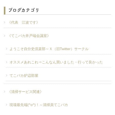
ブログカテゴリ
《代表 江波です》
《てこパカ井戸端会議室》
ようこそ自分史倶楽部～Ｘ（旧Twitter）サークル
オススメあれこれ⇒こんなん買いました・行って良かった
てこパカ炉辺部屋
《清掃サービス関連》
現場最先端(^o^)！～清掃員てこパカ