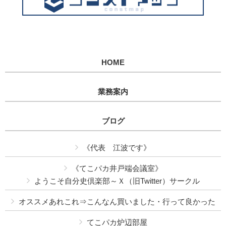
HOME
業務案内
ブログ
《代表 江波です》
《てこパカ井戸端会議室》
ようこそ自分史倶楽部～Ｘ（旧Twitter）サークル
オススメあれこれ⇒こんなん買いました・行って良かった
てこパカ炉辺部屋