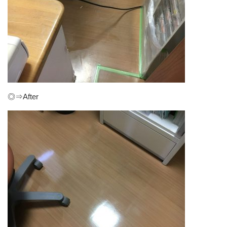
◎⇒After