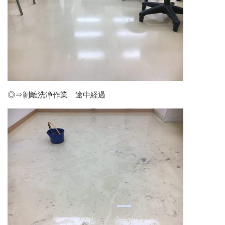
◎⇒剝離洗浄作業 途中経過