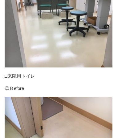
□来院用トイレ
◎Ｂefore