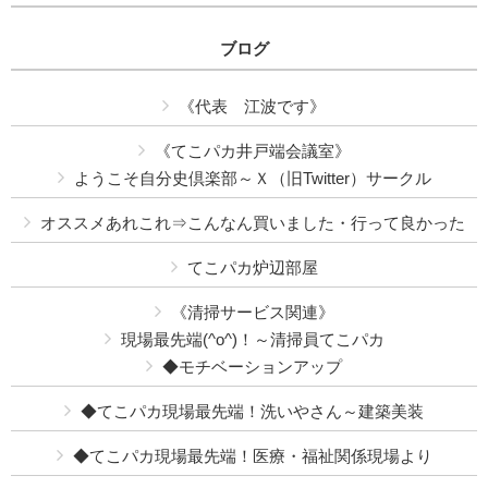
ブログ
《代表 江波です》
《てこパカ井戸端会議室》
ようこそ自分史倶楽部～Ｘ（旧Twitter）サークル
オススメあれこれ⇒こんなん買いました・行って良かった
てこパカ炉辺部屋
《清掃サービス関連》
現場最先端(^o^)！～清掃員てこパカ
◆モチベーションアップ
◆てこパカ現場最先端！洗いやさん～建築美装
◆てこパカ現場最先端！医療・福祉関係現場より