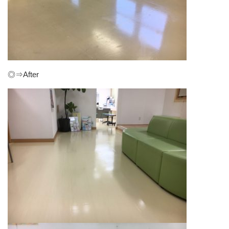
◎⇒After