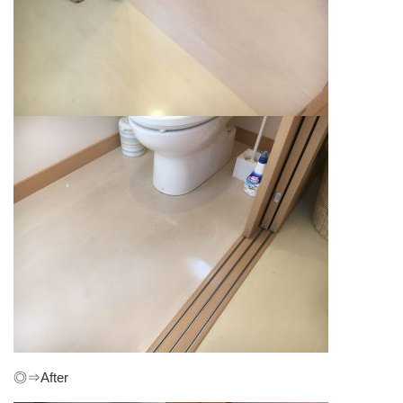
◎⇒After