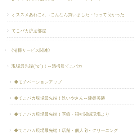
オススメあれこれ⇒こんなん買いました・行って良かった
てこパカ炉辺部屋
《清掃サービス関連》
現場最先端(^o^)！～清掃員てこパカ
◆モチベーションアップ
◆てこパカ現場最先端！洗いやさん～建築美装
◆てこパカ現場最先端！医療・福祉関係現場より
◆てこパカ現場最先端！店舗・個人宅～クリーニング