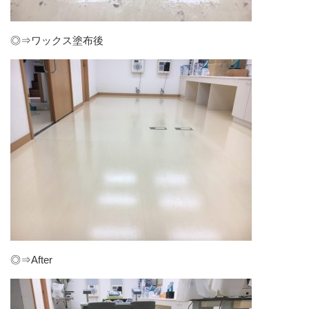
◎⇒ワックス塗布後
◎⇒After