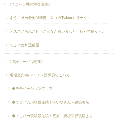
《てこパカ井戸端会議室》
ようこそ自分史倶楽部～Ｘ（旧Twitter）サークル
オススメあれこれ⇒こんなん買いました・行って良かった
てこパカ炉辺部屋
《清掃サービス関連》
現場最先端(^o^)！～清掃員てこパカ
◆モチベーションアップ
◆てこパカ現場最先端！洗いやさん～建築美装
◆てこパカ現場最先端！医療・福祉関係現場より