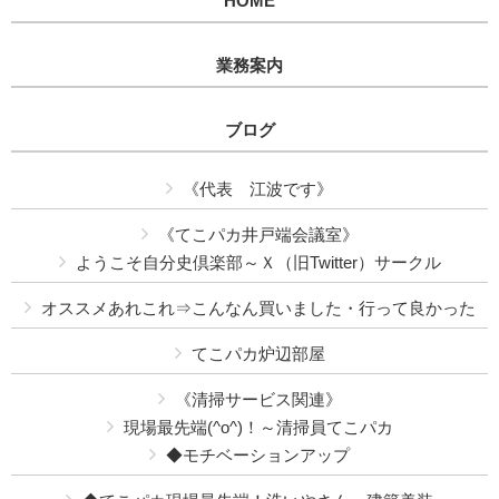
HOME
業務案内
ブログ
《代表 江波です》
《てこパカ井戸端会議室》
ようこそ自分史倶楽部～Ｘ（旧Twitter）サークル
オススメあれこれ⇒こんなん買いました・行って良かった
てこパカ炉辺部屋
《清掃サービス関連》
現場最先端(^o^)！～清掃員てこパカ
◆モチベーションアップ