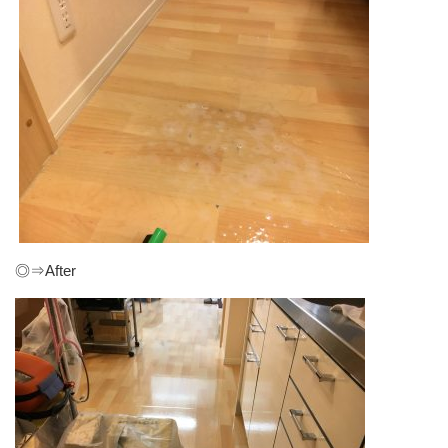
◎⇒After