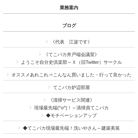
業務案内
ブログ
《代表 江波です》
《てこパカ井戸端会議室》
ようこそ自分史倶楽部～Ｘ（旧Twitter）サークル
オススメあれこれ⇒こんなん買いました・行って良かった
てこパカ炉辺部屋
《清掃サービス関連》
現場最先端(^o^)！～清掃員てこパカ
◆モチベーションアップ
◆てこパカ現場最先端！洗いやさん～建築美装