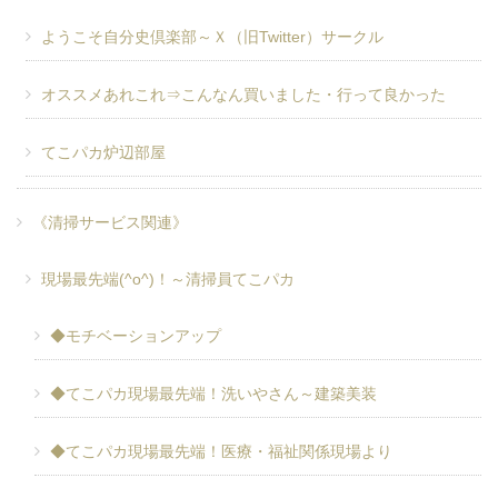
ようこそ自分史倶楽部～Ｘ（旧Twitter）サークル
オススメあれこれ⇒こんなん買いました・行って良かった
てこパカ炉辺部屋
《清掃サービス関連》
現場最先端(^o^)！～清掃員てこパカ
◆モチベーションアップ
◆てこパカ現場最先端！洗いやさん～建築美装
◆てこパカ現場最先端！医療・福祉関係現場より