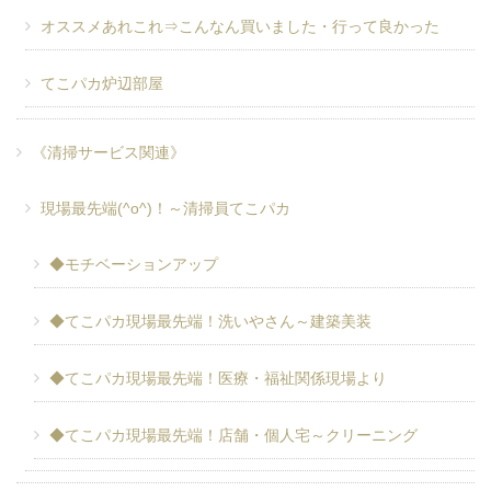
オススメあれこれ⇒こんなん買いました・行って良かった
てこパカ炉辺部屋
《清掃サービス関連》
現場最先端(^o^)！～清掃員てこパカ
◆モチベーションアップ
◆てこパカ現場最先端！洗いやさん～建築美装
◆てこパカ現場最先端！医療・福祉関係現場より
◆てこパカ現場最先端！店舗・個人宅～クリーニング