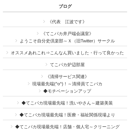
ブログ
《代表 江波です》
《てこパカ井戸端会議室》
ようこそ自分史倶楽部～Ｘ（旧Twitter）サークル
オススメあれこれ⇒こんなん買いました・行って良かった
てこパカ炉辺部屋
《清掃サービス関連》
現場最先端(^o^)！～清掃員てこパカ
◆モチベーションアップ
◆てこパカ現場最先端！洗いやさん～建築美装
◆てこパカ現場最先端！医療・福祉関係現場より
◆てこパカ現場最先端！店舗・個人宅～クリーニング