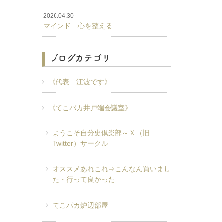
2026.04.30
マインド 心を整える
ブログカテゴリ
《代表 江波です》
《てこパカ井戸端会議室》
ようこそ自分史倶楽部～Ｘ（旧
Twitter）サークル
オススメあれこれ⇒こんなん買いまし
た・行って良かった
てこパカ炉辺部屋