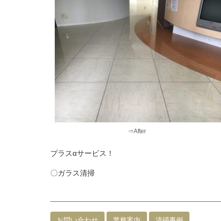
⇒After
プラスαサービス！
〇ガラス清掃
お問い合わせ
業務案内
清掃事例