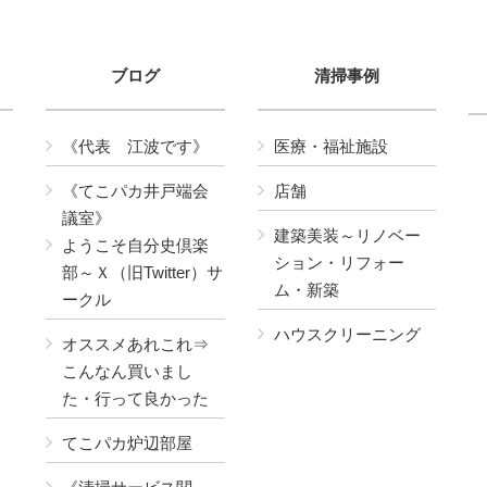
ブログ
清掃事例
《代表 江波です》
医療・福祉施設
《てこパカ井戸端会
店舗
議室》
建築美装～リノベー
ようこそ自分史倶楽
ション・リフォー
部～Ｘ（旧Twitter）サ
ム・新築
ークル
ハウスクリーニング
オススメあれこれ⇒
こんなん買いまし
た・行って良かった
てこパカ炉辺部屋