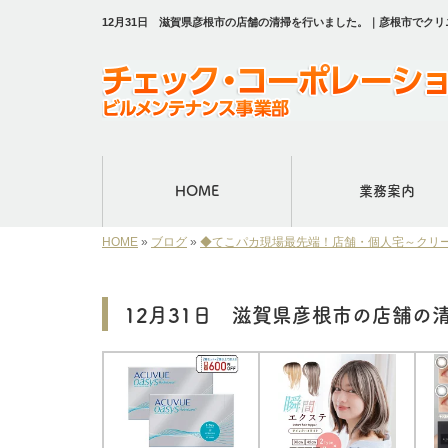
12月31日 滋賀県彦根市の店舗の清掃を行いました。｜彦根市でク
HOME
業務案内
HOME
»
ブログ
»
◆てこパカ現場最先端！店舗・個人宅～クリ
12月31日 滋賀県彦根市の店舗の