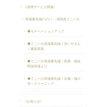
《清掃サービス関連》
現場最先端(^o^)！～清掃員てこパカ
◆モチベーションアップ
◆てこパカ現場最先端！洗いやさん
～建築美装
◆てこパカ現場最先端！医療・福祉
関係現場より
◆てこパカ現場最先端！店舗・個人
宅～クリーニング
《お知らせ》