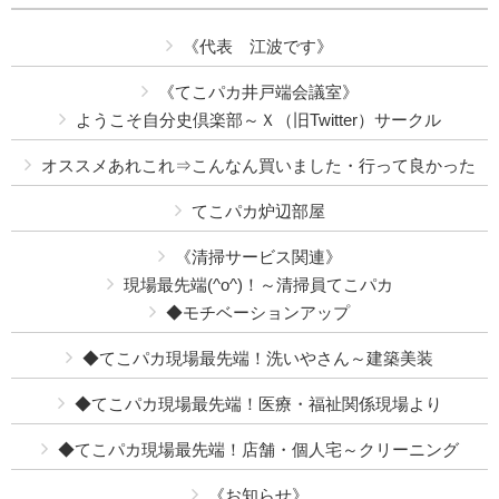
《代表 江波です》
《てこパカ井戸端会議室》
ようこそ自分史倶楽部～Ｘ（旧Twitter）サークル
オススメあれこれ⇒こんなん買いました・行って良かった
てこパカ炉辺部屋
《清掃サービス関連》
現場最先端(^o^)！～清掃員てこパカ
◆モチベーションアップ
◆てこパカ現場最先端！洗いやさん～建築美装
◆てこパカ現場最先端！医療・福祉関係現場より
◆てこパカ現場最先端！店舗・個人宅～クリーニング
《お知らせ》