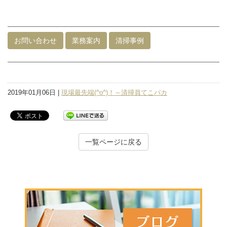
お問い合わせ
業務案内
清掃事例
2019年01月06日 |
現場最先端(^o^)！～清掃員てこパカ
一覧ページに戻る