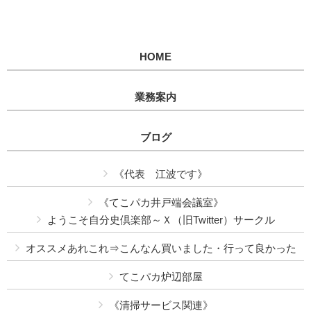
HOME
業務案内
ブログ
《代表 江波です》
《てこパカ井戸端会議室》
ようこそ自分史倶楽部～Ｘ（旧Twitter）サークル
オススメあれこれ⇒こんなん買いました・行って良かった
てこパカ炉辺部屋
《清掃サービス関連》