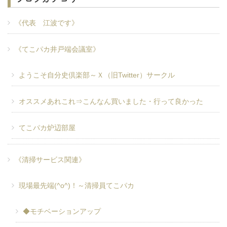
《代表 江波です》
《てこパカ井戸端会議室》
ようこそ自分史倶楽部～Ｘ（旧Twitter）サークル
オススメあれこれ⇒こんなん買いました・行って良かった
てこパカ炉辺部屋
《清掃サービス関連》
現場最先端(^o^)！～清掃員てこパカ
◆モチベーションアップ