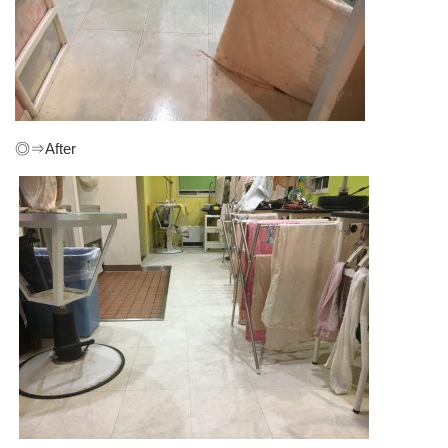
◎⇒After