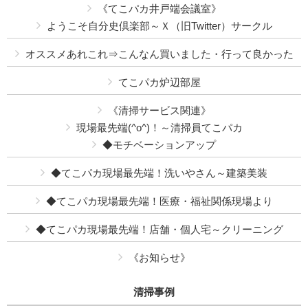
《てこパカ井戸端会議室》
ようこそ自分史倶楽部～Ｘ（旧Twitter）サークル
オススメあれこれ⇒こんなん買いました・行って良かった
てこパカ炉辺部屋
《清掃サービス関連》
現場最先端(^o^)！～清掃員てこパカ
◆モチベーションアップ
◆てこパカ現場最先端！洗いやさん～建築美装
◆てこパカ現場最先端！医療・福祉関係現場より
◆てこパカ現場最先端！店舗・個人宅～クリーニング
《お知らせ》
清掃事例