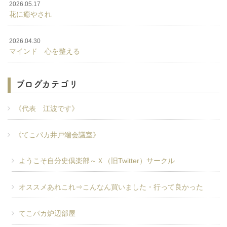
2026.05.17
花に癒やされ
2026.04.30
マインド 心を整える
ブログカテゴリ
《代表 江波です》
《てこパカ井戸端会議室》
ようこそ自分史倶楽部～Ｘ（旧Twitter）サークル
オススメあれこれ⇒こんなん買いました・行って良かった
てこパカ炉辺部屋