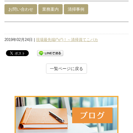
お問い合わせ
業務案内
清掃事例
2019年02月24日 |
現場最先端(^o^)！～清掃員てこパカ
一覧ページに戻る