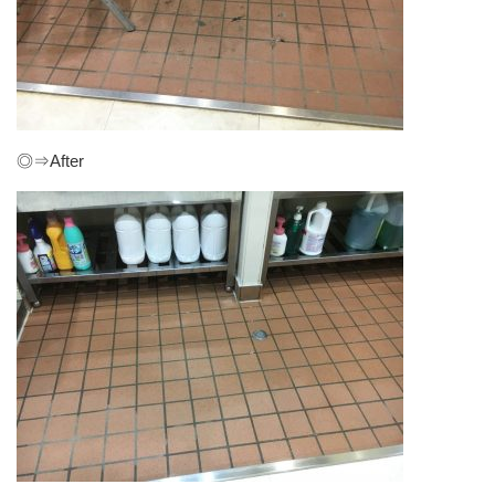
◎⇒After