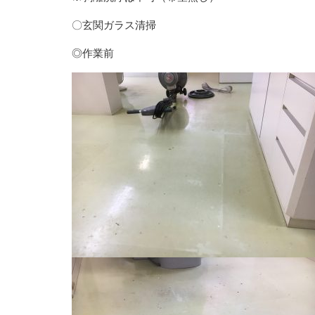
〇玄関ガラス清掃
◎作業前