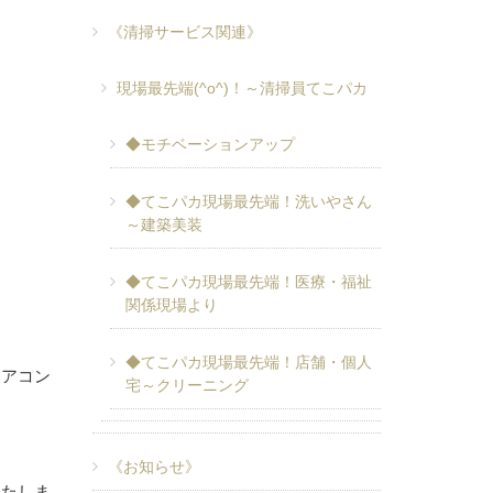
《清掃サービス関連》
現場最先端(^o^)！～清掃員てこパカ
◆モチベーションアップ
◆てこパカ現場最先端！洗いやさん
～建築美装
◆てこパカ現場最先端！医療・福祉
関係現場より
◆てこパカ現場最先端！店舗・個人
エアコン
宅～クリーニング
《お知らせ》
いたしま