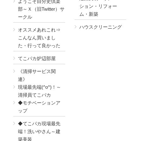
ようこそ自分史倶楽
ション・リフォー
部～Ｘ（旧Twitter）サ
ム・新築
ークル
ハウスクリーニング
オススメあれこれ⇒
こんなん買いまし
た・行って良かった
てこパカ炉辺部屋
《清掃サービス関
連》
現場最先端(^o^)！～
清掃員てこパカ
◆モチベーションア
ップ
◆てこパカ現場最先
端！洗いやさん～建
築美装