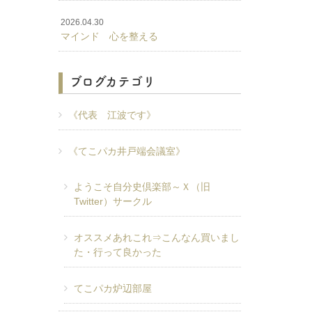
2026.04.30
マインド 心を整える
ブログカテゴリ
《代表 江波です》
《てこパカ井戸端会議室》
ようこそ自分史倶楽部～Ｘ（旧
Twitter）サークル
オススメあれこれ⇒こんなん買いまし
た・行って良かった
てこパカ炉辺部屋