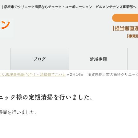
。｜彦根市でクリニック清掃ならチェック・コーポレーション ビルメンテナンス事業部へ
ブログ
清掃事例
より
,
現場最先端(^o^)！～清掃員てこパカ
»
2月14日 滋賀県長浜市の歯科クリニッ
リニック様の定期清掃を行いました。
清掃を行いました。