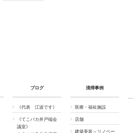
ブログ
清掃事例
《代表 江波です》
医療・福祉施設
《てこパカ井戸端会
店舗
議室》
建築美装～リノベー