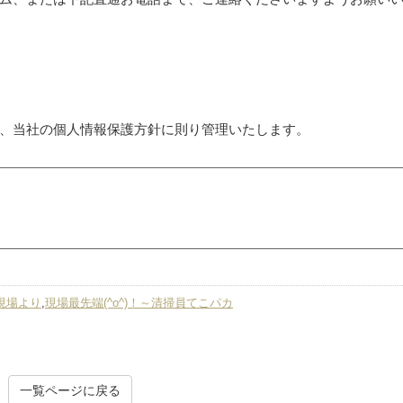
、当社の個人情報保護方針に則り管理いたします。
現場より
,
現場最先端(^o^)！～清掃員てこパカ
一覧ページに戻る