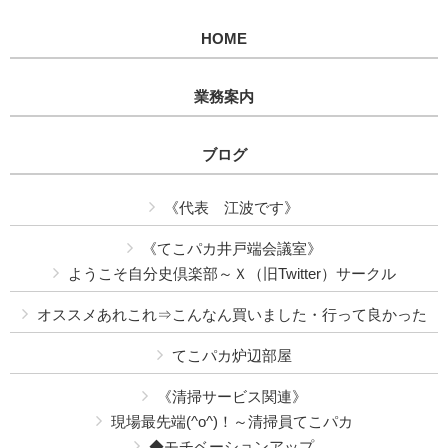
HOME
業務案内
ブログ
《代表 江波です》
《てこパカ井戸端会議室》
ようこそ自分史倶楽部～Ｘ（旧Twitter）サークル
オススメあれこれ⇒こんなん買いました・行って良かった
てこパカ炉辺部屋
《清掃サービス関連》
現場最先端(^o^)！～清掃員てこパカ
◆モチベーションアップ