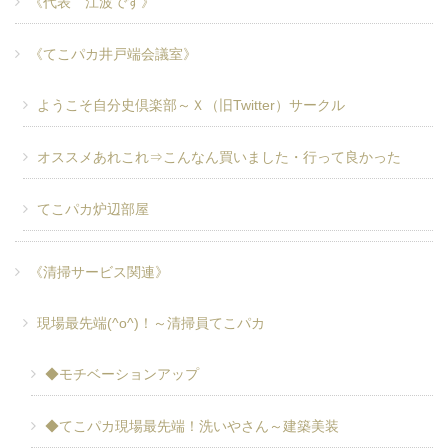
《代表 江波です》
《てこパカ井戸端会議室》
ようこそ自分史倶楽部～Ｘ（旧Twitter）サークル
オススメあれこれ⇒こんなん買いました・行って良かった
てこパカ炉辺部屋
《清掃サービス関連》
現場最先端(^o^)！～清掃員てこパカ
◆モチベーションアップ
◆てこパカ現場最先端！洗いやさん～建築美装