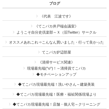
ブログ
《代表 江波です》
《てこパカ井戸端会議室》
ようこそ自分史倶楽部～Ｘ（旧Twitter）サークル
オススメあれこれ⇒こんなん買いました・行って良かった
てこパカ炉辺部屋
《清掃サービス関連》
現場最先端(^o^)！～清掃員てこパカ
◆モチベーションアップ
◆てこパカ現場最先端！洗いやさん～建築美装
◆てこパカ現場最先端！医療・福祉関係現場より
◆てこパカ現場最先端！店舗・個人宅～クリーニング