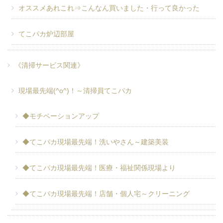
オススメあれこれ⇒こんなん買いました・行って良かった
てこパカ炉辺部屋
《清掃サービス関連》
現場最先端(^o^)！～清掃員てこパカ
◆モチベーションアップ
◆てこパカ現場最先端！洗いやさん～建築美装
◆てこパカ現場最先端！医療・福祉関係現場より
◆てこパカ現場最先端！店舗・個人宅～クリーニング