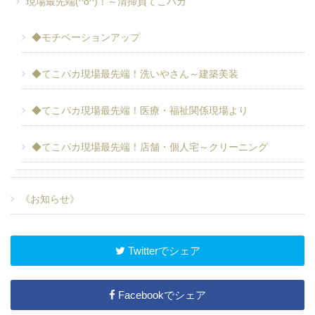
現場最先端(^o^)！～清掃員てこパカ
◆モチベーションアップ
◆てこパカ現場最先端！洗いやさん～建築美装
◆てこパカ現場最先端！医療・福祉関係現場より
◆てこパカ現場最先端！店舗・個人宅～クリーニング
《お知らせ》
Twitterでシェア
Facebookでシェア