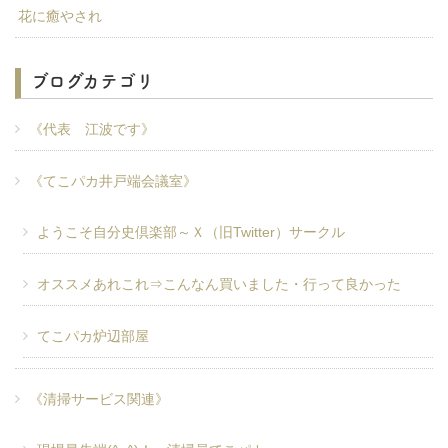
花に癒やされ
ブログカテゴリ
《代表 江波です》
《てこパカ井戸端会議室》
ようこそ自分史倶楽部～Ｘ（旧Twitter）サークル
オススメあれこれ⇒こんなん買いました・行って良かった
てこパカ炉辺部屋
《清掃サービス関連》