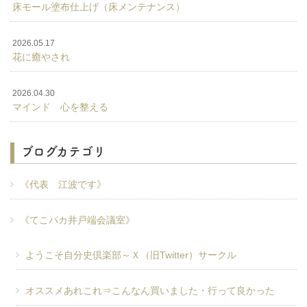
床モール塗布仕上げ（床メンテナンス）
2026.05.17
花に癒やされ
2026.04.30
マインド 心を整える
ブログカテゴリ
《代表 江波です》
《てこパカ井戸端会議室》
ようこそ自分史倶楽部～Ｘ（旧Twitter）サークル
オススメあれこれ⇒こんなん買いました・行って良かった