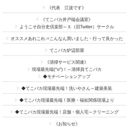
《代表 江波です》
《てこパカ井戸端会議室》
ようこそ自分史倶楽部～Ｘ（旧Twitter）サークル
オススメあれこれ⇒こんなん買いました・行って良かった
てこパカ炉辺部屋
《清掃サービス関連》
現場最先端(^o^)！～清掃員てこパカ
◆モチベーションアップ
◆てこパカ現場最先端！洗いやさん～建築美装
◆てこパカ現場最先端！医療・福祉関係現場より
◆てこパカ現場最先端！店舗・個人宅～クリーニング
《お知らせ》