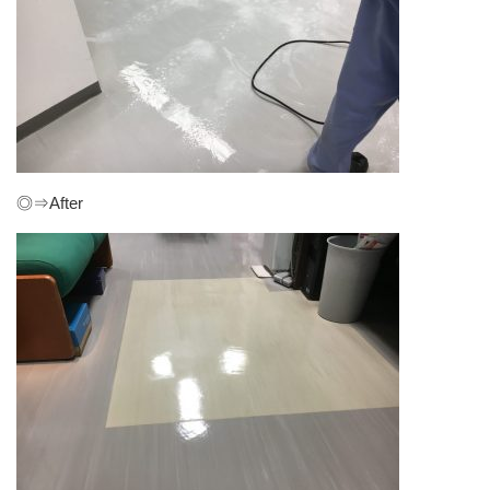
◎⇒After