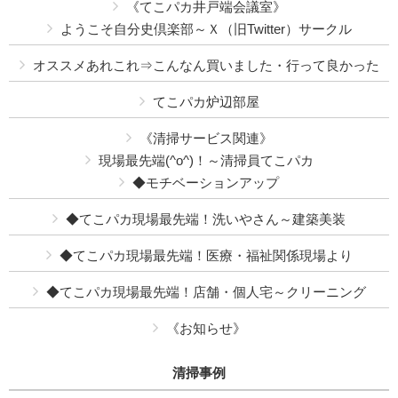
《てこパカ井戸端会議室》
ようこそ自分史倶楽部～Ｘ（旧Twitter）サークル
オススメあれこれ⇒こんなん買いました・行って良かった
てこパカ炉辺部屋
《清掃サービス関連》
現場最先端(^o^)！～清掃員てこパカ
◆モチベーションアップ
◆てこパカ現場最先端！洗いやさん～建築美装
◆てこパカ現場最先端！医療・福祉関係現場より
◆てこパカ現場最先端！店舗・個人宅～クリーニング
《お知らせ》
清掃事例