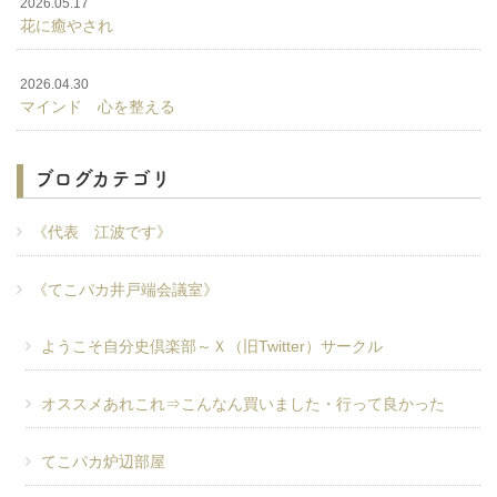
2026.05.17
花に癒やされ
2026.04.30
マインド 心を整える
ブログカテゴリ
《代表 江波です》
《てこパカ井戸端会議室》
ようこそ自分史倶楽部～Ｘ（旧Twitter）サークル
オススメあれこれ⇒こんなん買いました・行って良かった
てこパカ炉辺部屋