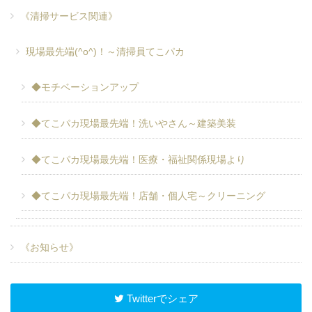
《清掃サービス関連》
現場最先端(^o^)！～清掃員てこパカ
◆モチベーションアップ
◆てこパカ現場最先端！洗いやさん～建築美装
◆てこパカ現場最先端！医療・福祉関係現場より
◆てこパカ現場最先端！店舗・個人宅～クリーニング
《お知らせ》
Twitterでシェア