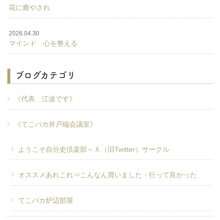
花に癒やされ
2026.04.30
マインド 心を整える
ブログカテゴリ
《代表 江波です》
《てこパカ井戸端会議室》
ようこそ自分史倶楽部～Ｘ（旧Twitter）サークル
オススメあれこれ⇒こんなん買いました・行って良かった
てこパカ炉辺部屋