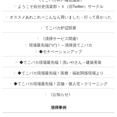
ようこそ自分史倶楽部～Ｘ（旧Twitter）サークル
オススメあれこれ⇒こんなん買いました・行って良かった
てこパカ炉辺部屋
《清掃サービス関連》
現場最先端(^o^)！～清掃員てこパカ
◆モチベーションアップ
◆てこパカ現場最先端！洗いやさん～建築美装
◆てこパカ現場最先端！医療・福祉関係現場より
◆てこパカ現場最先端！店舗・個人宅～クリーニング
《お知らせ》
清掃事例