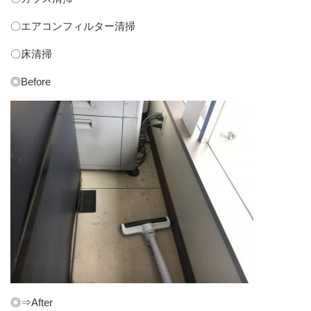
〇エアコンフィルター清掃
〇床清掃
◎Before
◎⇒After