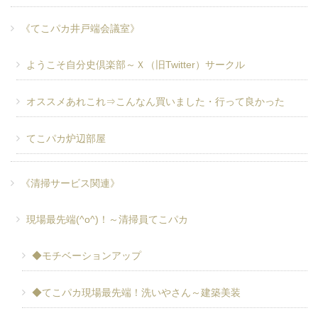
《てこパカ井戸端会議室》
ようこそ自分史倶楽部～Ｘ（旧Twitter）サークル
オススメあれこれ⇒こんなん買いました・行って良かった
てこパカ炉辺部屋
《清掃サービス関連》
現場最先端(^o^)！～清掃員てこパカ
◆モチベーションアップ
◆てこパカ現場最先端！洗いやさん～建築美装