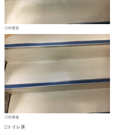
◎作業前
◎作業後
□トイレ床