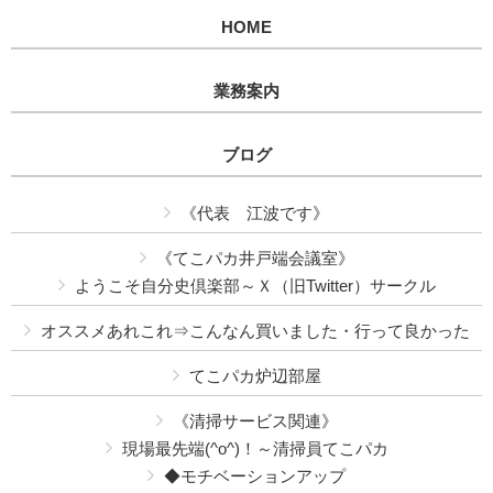
HOME
業務案内
ブログ
《代表 江波です》
《てこパカ井戸端会議室》
ようこそ自分史倶楽部～Ｘ（旧Twitter）サークル
オススメあれこれ⇒こんなん買いました・行って良かった
てこパカ炉辺部屋
《清掃サービス関連》
現場最先端(^o^)！～清掃員てこパカ
◆モチベーションアップ