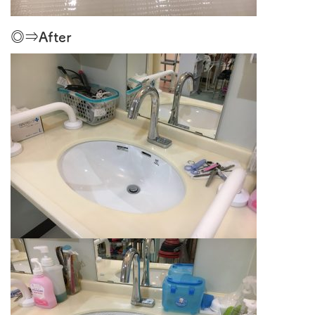
◎⇒After