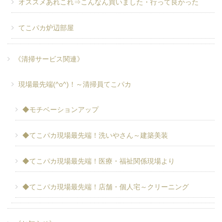
オススメあれこれ⇒こんなん買いました・行って良かった
てこパカ炉辺部屋
《清掃サービス関連》
現場最先端(^o^)！～清掃員てこパカ
◆モチベーションアップ
◆てこパカ現場最先端！洗いやさん～建築美装
◆てこパカ現場最先端！医療・福祉関係現場より
◆てこパカ現場最先端！店舗・個人宅～クリーニング