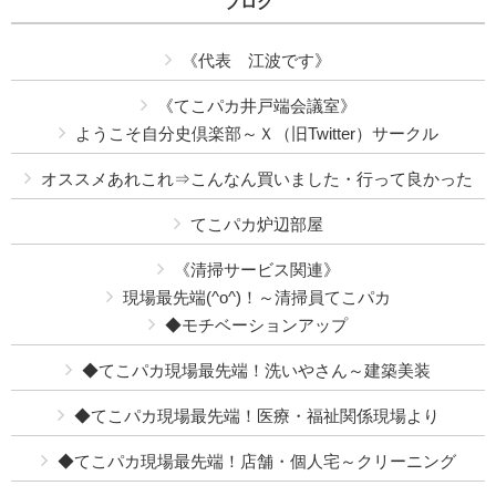
ブログ
《代表 江波です》
《てこパカ井戸端会議室》
ようこそ自分史倶楽部～Ｘ（旧Twitter）サークル
オススメあれこれ⇒こんなん買いました・行って良かった
てこパカ炉辺部屋
《清掃サービス関連》
現場最先端(^o^)！～清掃員てこパカ
◆モチベーションアップ
◆てこパカ現場最先端！洗いやさん～建築美装
◆てこパカ現場最先端！医療・福祉関係現場より
◆てこパカ現場最先端！店舗・個人宅～クリーニング